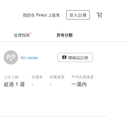
我想在 Pinkoi 上販售
登入/註冊
送禮指南
所有分類
kin.cacao
聯絡設計師
上次上線
回應率
回應速度
平均出貨速度
超過 1 週
-
-
一週內