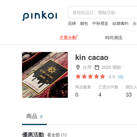
花磚
錢包
中秋禮盒
結婚書約
台
主題企劃
時尚潮流
kin cacao
台灣
2020 開館
0.0
(0)
商品數量
已賣出件數
關注
0
4
33
商品
0
優惠活動
看全部 (1)