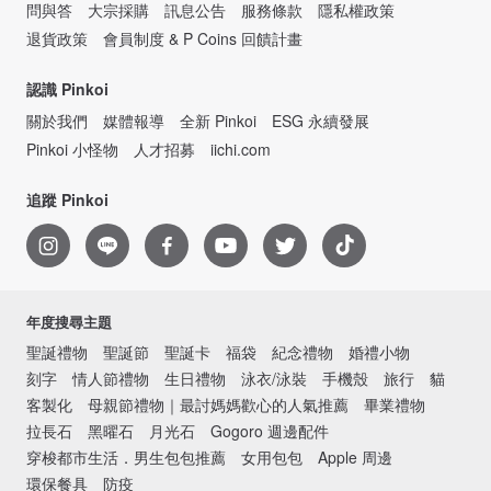
問與答
大宗採購
訊息公告
服務條款
隱私權政策
退貨政策
會員制度 & P Coins 回饋計畫
認識 Pinkoi
關於我們
媒體報導
全新 Pinkoi
ESG 永續發展
Pinkoi 小怪物
人才招募
iichi.com
追蹤 Pinkoi
年度搜尋主題
聖誕禮物
聖誕節
聖誕卡
福袋
紀念禮物
婚禮小物
刻字
情人節禮物
生日禮物
泳衣/泳裝
手機殼
旅行
貓
客製化
母親節禮物｜最討媽媽歡心的人氣推薦
畢業禮物
拉長石
黑曜石
月光石
Gogoro 週邊配件
穿梭都市生活．男生包包推薦
女用包包
Apple 周邊
環保餐具
防疫