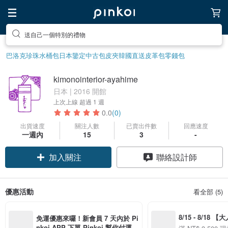
送自己一個特別的禮物
巴洛克珍珠
水桶包
日本鑒定中古包
皮夾
韓國直送皮革包
零錢包
kimonointerior-ayahime
日本 | 2016 開館
上次上線
超過 1 週
0.0
(0)
出貨速度
關注人數
已賣出件數
回應速度
一週內
15
3
-
加入關注
聯絡設計師
優惠活動
看全部 (5)
8/15 - 8/18 
免運優惠來囉！新會員 7 天內於 Pi
季】滿 NT$3500
nkoi APP 下單 Pinkoi 幫你付運