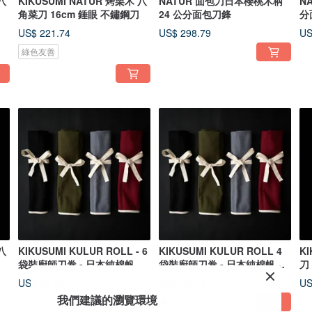
八
KIKUSUMI NATUR 烤栗木 八
NATUR 面包刀日本櫻桃木柄
N
角菜刀 16cm 錘眼 不鏽鋼刀
24 公分面包刀鋒
分
US$ 221.74
US$ 298.79
US
綠色友善
八
KIKUSUMI KULUR ROLL - 6
KIKUSUMI KULUR ROLL 4
K
袋裝廚師刀卷 - 日本純棉帆布
袋裝廚師刀卷 - 日本純棉帆布
刀
手工製造
手工製作
擊
US$ 76.20
US$ 59.08
US
我們建議的瀏覽環境
5
(1)