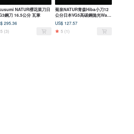
ikusumi NATUR櫻花菜刀日
菊泉NATUR青森Hiba小刀12
本G3鋼刀 16.5公分 瓦掌
公分日本VG5高碳鋼拋光Wa手
柄 小刀 12 c
$ 295.36
US$ 127.57
5
(3)
5
(1)