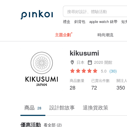
禮盒
斜背包
apple watch 錶帶
短
主題企劃
時尚潮流
kikusumi
日本
2020 開館
5.0
(30)
商品數量
已賣出件數
關注
28
72
350
商品
設計館故事
退換貨政策
28
優惠活動
看全部 (2)