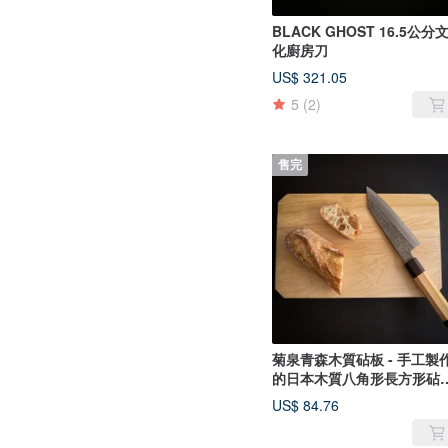
BLACK GHOST 16.5公分
化廚房刀
US$ 321.05
5
(2)
售完
菊泉青森木質砧板 - 手工製
的日本木質八角形長方形砧
- 中號
US$ 84.76