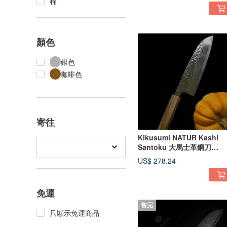
棉
顏色
銀色
咖啡色
寄往
Kikusumi NATUR Kashi
Santoku 大馬士革鋼刀
Tsuchime
US$ 278.24
免運
售完
只顯示免運商品