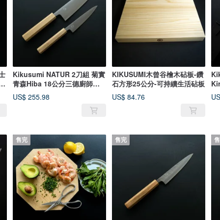
Kikusumi NATUR 2刀組 菊實
KIKUSUMI木曾谷檜木砧板-鑽
Ki
黑
青森Hiba 18公分三德廚師刀
石方形25公分-可持續生活砧板
Ki
+12公分小
高
US$ 255.98
US$ 84.76
US
售完
售完
售