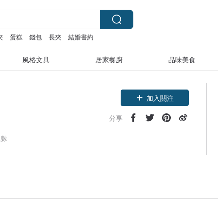
夾
蛋糕
錢包
長夾
結婚書約
風格文具
居家餐廚
品味美食
加入關注
分享
人數