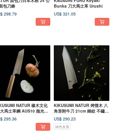
ATUR 面包刀日本木柄 24 公
Kikusumi FURU Keyaki
面包刀鋒
Bunka 刀大馬士革 Urushi
$ 298.79
US$ 321.05
IKUSUMI NATUR 橡木文化
KIKUSUMI NATUR 烤慄木 八
 大馬士革鋼 AUS10 拋光錘
角形附牛刀 21cm 錘紋 不鏽鋼
處理 17
刀
$ 295.36
US$ 290.23
綠色友善