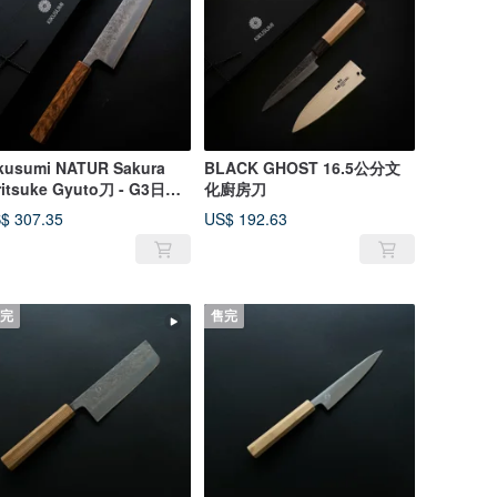
kusumi NATUR Sakura
BLACK GHOST 16.5公分文
ritsuke Gyuto刀 - G3日本
化廚房刀
碳鋼
$ 307.35
US$ 192.63
完
售完