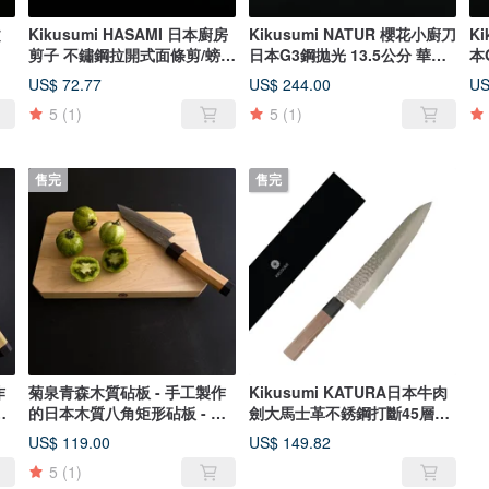
文
Kikusumi HASAMI 日本廚房
Kikusumi NATUR 櫻花小廚刀
K
剪子 不鏽鋼拉開式面條剪/螃蟹
日本G3鋼拋光 13.5公分 華氏
剪/龍蝦/
手柄
US$ 72.77
US$ 244.00
US
5
(1)
5
(1)
售完
售完
作
菊泉青森木質砧板 - 手工製作
Kikusumi KATURA日本牛肉
板
的日本木質八角矩形砧板 - 大
劍大馬士革不銹鋼打斷45層牛
型
劍AUS-10用八角形（21厘
US$ 119.00
US$ 149.82
米，核桃木）
5
(1)