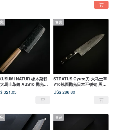
完
售完
IKUSUMI NATUR 橡木菜籽
STRATUS Gyuto刀 大马士革
 大馬士革鋼 AUS10 拋光錘
V10镜面抛光日本不锈钢 黑色
處理
铆钉手柄
$ 321.05
US$ 286.80
完
售完