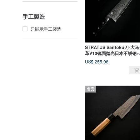
手工製造
只顯示手工製造
STRATUS Santoku刀-大马士
革V10镜面抛光日本不锈钢+
色铆钉手
US$ 255.98
售完