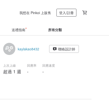
我想在 Pinkoi 上販售
登入/註冊
送禮指南
所有分類
kaylakao8432
聯絡設計師
上次上線
回應率
回應速度
超過 1 週
-
-