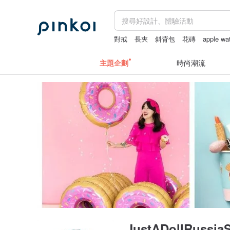
對戒
長夾
斜背包
花磚
apple w
+miffy
主題企劃
時尚潮流
JustADollRussia