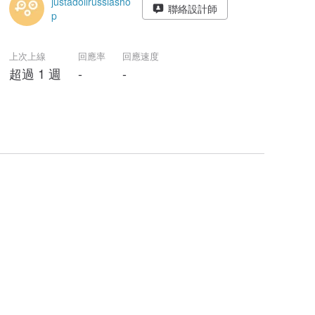
justadollrussiasho
聯絡設計師
p
上次上線
回應率
回應速度
超過 1 週
-
-