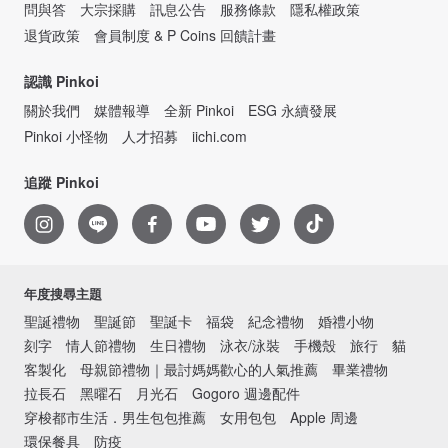
問與答
大宗採購
訊息公告
服務條款
隱私權政策
退貨政策
會員制度 & P Coins 回饋計畫
認識 Pinkoi
關於我們
媒體報導
全新 Pinkoi
ESG 永續發展
Pinkoi 小怪物
人才招募
iichi.com
追蹤 Pinkoi
年度搜尋主題
聖誕禮物
聖誕節
聖誕卡
福袋
紀念禮物
婚禮小物
刻字
情人節禮物
生日禮物
泳衣/泳裝
手機殼
旅行
貓
客製化
母親節禮物｜最討媽媽歡心的人氣推薦
畢業禮物
拉長石
黑曜石
月光石
Gogoro 週邊配件
穿梭都市生活．男生包包推薦
女用包包
Apple 周邊
環保餐具
防疫