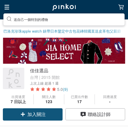
送自己一個特別的禮物
巴洛克珍珠
apple watch 錶帶
日本鑒定中古包
花磚
韓國直送皮革包
父親節
佳佳選品
台灣 | 2015 開館
上次上線
超過 1 週
5.0
(9)
出貨速度
關注人數
已賣出件數
回應速度
7 日以上
123
17
-
加入關注
聯絡設計師