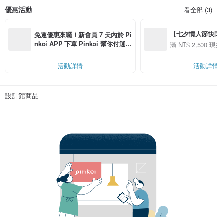
優惠活動
看全部 (3)
【七夕情人節快閃】8
免運優惠來囉！新會員 7 天內於 Pi
用 APP 購買任一
nkoi APP 下單 Pinkoi 幫你付運
滿 NT$ 2,500 現
00 現折 NT$100
費，滿 NT$ 500 最高可折運費 NT
$ 100
活動詳情
活動詳
設計館商品