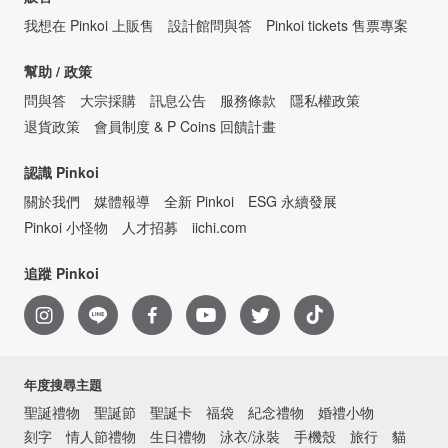
我想在 Pinkoi 上販售
設計館問與答
Pinkoi tickets 售票專案
幫助 / 政策
問與答
大宗採購
訊息公告
服務條款
隱私權政策
退貨政策
會員制度 & P Coins 回饋計畫
認識 Pinkoi
關於我們
媒體報導
全新 Pinkoi
ESG 永續發展
Pinkoi 小怪物
人才招募
iichi.com
追蹤 Pinkoi
年度搜尋主題
聖誕禮物
聖誕節
聖誕卡
福袋
紀念禮物
婚禮小物
刻字
情人節禮物
生日禮物
泳衣/泳裝
手機殼
旅行
貓