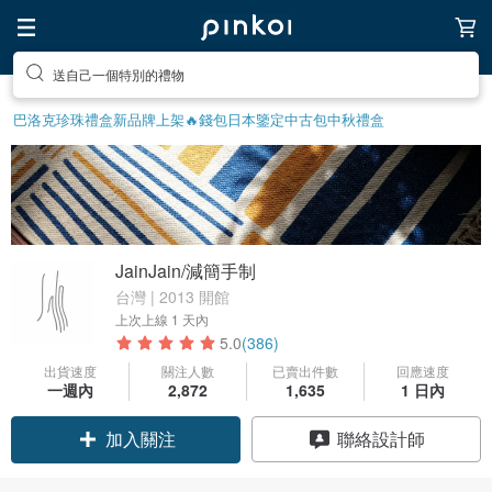
送自己一個特別的禮物
前往打造療癒的放鬆生活
巴洛克珍珠
禮盒
新品牌上架🔥
錢包
日本鑒定中古包
中秋禮盒
JainJain/減簡手制
台灣 | 2013 開館
上次上線
1 天內
5.0
(386)
出貨速度
關注人數
已賣出件數
回應速度
一週內
2,872
1,635
1 日內
加入關注
聯絡設計師