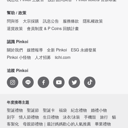
幫助 / 政策
問與答
大宗採購
訊息公告
服務條款
隱私權政策
退貨政策
會員制度 & P Coins 回饋計畫
認識 Pinkoi
關於我們
媒體報導
全新 Pinkoi
ESG 永續發展
Pinkoi 小怪物
人才招募
iichi.com
追蹤 Pinkoi
年度搜尋主題
聖誕禮物
聖誕節
聖誕卡
福袋
紀念禮物
婚禮小物
刻字
情人節禮物
生日禮物
泳衣/泳裝
手機殼
旅行
貓
客製化
母親節禮物｜最討媽媽歡心的人氣推薦
畢業禮物