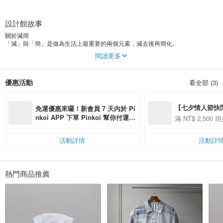
設計館故事
關於減簡
「減」與「簡」是做為生活上最重要的兩個元素，減去後再簡化。
閱讀更多
人有體力、尺度、時間的種種限制、卻也因為限制產生了範圍，
每個人都長得不一樣，就像雙手的獨一無二。
我將「限制」和「不確定性」做為創作的主要核心。
優惠活動
看全部 (3)
讓製作的工具回歸於雙手，讓作品產生溫度。
「簡」其實是種內省的自覺，一種檢討、回望的過程
【七夕情人節快閃】8
承受過才能感覺到減掉的輕盈，把拿起來的重新放下。
免運優惠來囉！新會員 7 天內於 Pi
用 APP 購買任一
nkoi APP 下單 Pinkoi 幫你付運
滿 NT$ 2,500 現
00 現折 NT$100
費，滿 NT$ 500 最高可折運費 NT
$ 100
活動詳情
活動詳
熱門商品推薦