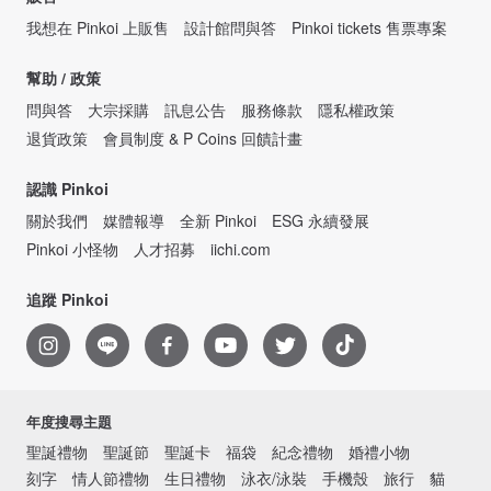
我想在 Pinkoi 上販售
設計館問與答
Pinkoi tickets 售票專案
幫助 / 政策
問與答
大宗採購
訊息公告
服務條款
隱私權政策
退貨政策
會員制度 & P Coins 回饋計畫
認識 Pinkoi
關於我們
媒體報導
全新 Pinkoi
ESG 永續發展
Pinkoi 小怪物
人才招募
iichi.com
追蹤 Pinkoi
年度搜尋主題
聖誕禮物
聖誕節
聖誕卡
福袋
紀念禮物
婚禮小物
刻字
情人節禮物
生日禮物
泳衣/泳裝
手機殼
旅行
貓