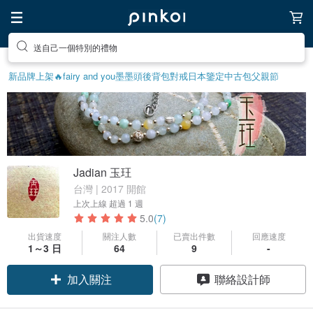
送自己一個特別的禮物
新品牌上架🔥
fairy and you
墨墨頭後背包
對戒
日本鑒定中古包
父親節
Jadian 玉玨
台灣 | 2017 開館
上次上線
超過 1 週
5.0
(7)
出貨速度
關注人數
已賣出件數
回應速度
1～3 日
64
9
-
加入關注
聯絡設計師