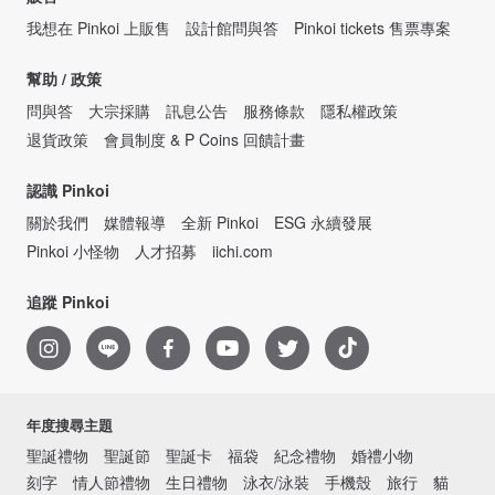
我想在 Pinkoi 上販售
設計館問與答
Pinkoi tickets 售票專案
幫助 / 政策
問與答
大宗採購
訊息公告
服務條款
隱私權政策
退貨政策
會員制度 & P Coins 回饋計畫
認識 Pinkoi
關於我們
媒體報導
全新 Pinkoi
ESG 永續發展
Pinkoi 小怪物
人才招募
iichi.com
追蹤 Pinkoi
年度搜尋主題
聖誕禮物
聖誕節
聖誕卡
福袋
紀念禮物
婚禮小物
刻字
情人節禮物
生日禮物
泳衣/泳裝
手機殼
旅行
貓