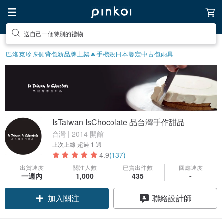
送自己一個特別的禮物
巴洛克珍珠
側背包
新品牌上架🔥
手機殼
日本鑒定中古包
雨具
IsTaiwan IsChocolate 品台灣手作甜品
台灣 | 2014 開館
上次上線
超過 1 週
4.9
(137)
出貨速度
關注人數
已賣出件數
回應速度
一週內
1,000
435
-
加入關注
聯絡設計師