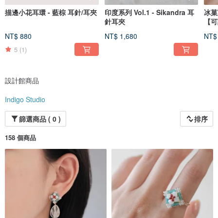
描邊小花耳環 - 藍棕 耳針/耳夾
印度系列 Vol.1 - Sikandra 耳
冰菓
針耳夾
【可
NT$ 880
NT$ 1,680
NT$
5
(1)
設計館商品
Indigo Studio
篩選商品 ( 0 )
排序
158 個商品