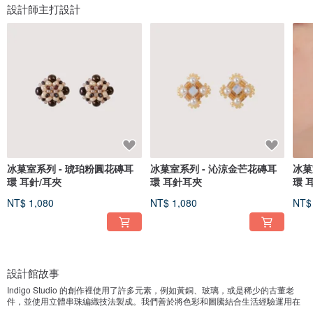
設計師主打設計
冰菓室系列 - 琥珀粉圓花磚耳
冰菓室系列 - 沁涼金芒花磚耳
冰菓
環 耳針/耳夾
環 耳針耳夾
環 
NT$ 1,080
NT$ 1,080
NT$
設計館故事
Indigo Studio 的創作裡使用了許多元素，例如黃銅、玻璃，或是稀少的古董老
件，並使用立體串珠編織技法製成。我們善於將色彩和圖騰結合生活經驗運用在
飾品設計上，推出的作品都是以系列主題為主，讓色彩多樣的飾品也能呈現大人