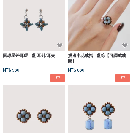
圓球星芒耳環 - 藍 耳針/耳夾
描邊小花戒指 - 藍棕【可調式戒
圍】
NT$ 980
NT$ 680