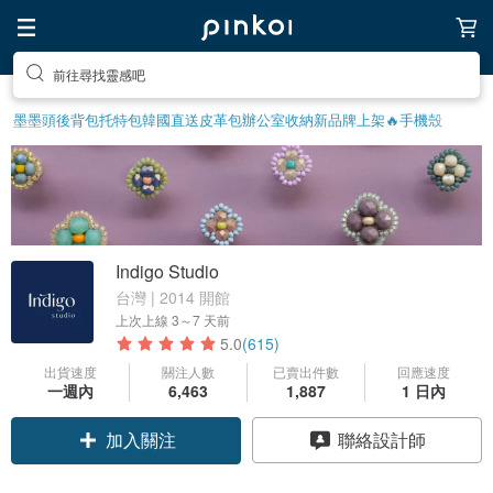
前往尋找靈感吧
墨墨頭後背包
托特包
韓國直送皮革包
辦公室收納
新品牌上架🔥
手機殼
Indigo Studio
台灣 | 2014 開館
上次上線
3～7 天前
5.0
(615)
出貨速度
關注人數
已賣出件數
回應速度
一週內
6,463
1,887
1 日內
加入關注
聯絡設計師