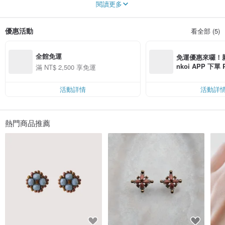
閱讀更多
系的質感。
關於 Indigo（靛色）：
優惠活動
看全部 (5)
對我而言，靛色是極為特別的。從童年起，每當我凝視著這個色彩，我總是不禁
好奇，在彩虹中為何會有如此迷人的顏色。對我來說，它代表著寧靜、難以置信
的驚豔，以及獨一無二的特質。
全館免運
免運優惠來囉！新會
我們的設計理念：
nkoi APP 下單
滿 NT$ 2,500 享免運
Indigo Studio 的設計由許多材料組成，例如黃銅、窯燒玻璃、壓克力，甚至是一
費，滿 NT$ 50
些古董老件。不同的材質結合我腦海中獨特的抽象思維，造就了 Indigo Studio 的
$ 100
設計。我認為這些創作符合現代女性的一些特質：某種程度上內斂卻又同時外
活動詳情
活動詳
向；最重要的是，她們都是獨一無二的。我希望每位佩戴 Indigo Studio 飾品的顧
客，都能藉此探索更多不同面向的自我。
熱門商品推薦