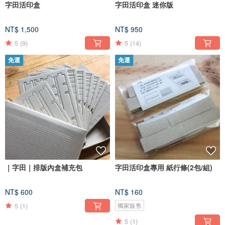
字田活印盒
字田活印盒 迷你版
NT$ 1,500
NT$ 950
5
(9)
5
(14)
免運
免運
｜字田｜排版內盒補充包
字田活印盒專用 紙行條(2包/組)
NT$ 600
NT$ 160
5
(1)
獨家販售
5
(1)