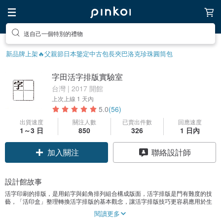
送自己一個特別的禮物
新品牌上架🔥
父親節
日本鑒定中古包
長夾
巴洛克珍珠
圓筒包
字田活字排版實驗室
台灣 | 2017 開館
上次上線
1 天內
5.0
(56)
出貨速度
關注人數
已賣出件數
回應速度
1～3 日
850
326
1 日內
加入關注
聯絡設計師
設計館故事
活字印刷的排版，是用鉛字與鉛角排列組合構成版面，活字排版是門有難度的技
藝，「活印盒」整理轉換活字排版的基本觀念，讓活字排版技巧更容易應用於生
活中，也希望藉由「活印盒」引起更多人興趣，進一步了解活版印刷，延續活字
閱讀更多
印刷傳統工業的生命。