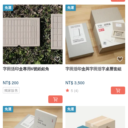
免運
免運
字田活印盒專用6號紙鉛角
字田活印盒與字田活字桌曆套組
NT$ 200
NT$ 3,500
5
(4)
獨家販售
免運
免運