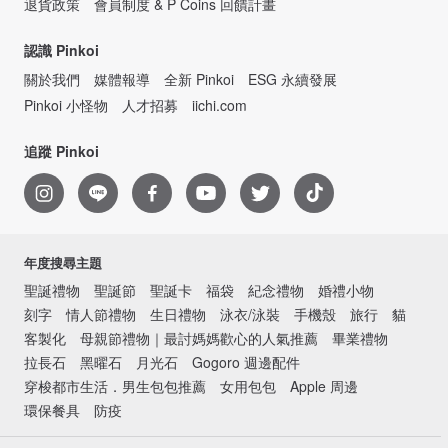
退貨政策
會員制度 & P Coins 回饋計畫
認識 Pinkoi
關於我們
媒體報導
全新 Pinkoi
ESG 永續發展
Pinkoi 小怪物
人才招募
iichi.com
追蹤 Pinkoi
年度搜尋主題
聖誕禮物
聖誕節
聖誕卡
福袋
紀念禮物
婚禮小物
刻字
情人節禮物
生日禮物
泳衣/泳裝
手機殼
旅行
貓
客製化
母親節禮物｜最討媽媽歡心的人氣推薦
畢業禮物
拉長石
黑曜石
月光石
Gogoro 週邊配件
穿梭都市生活．男生包包推薦
女用包包
Apple 周邊
環保餐具
防疫