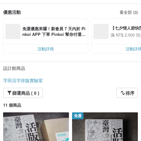
活字印刷走入生活記錄感動，簡易輕便讓旅行者可以隨身攜帶，自己印製明
信片，讓生活旅行中的片刻，在一個個鉛字排列印出，傳遞分享給更多朋友，也
優惠活動
看全部 (3)
可當隨身名片盒與印製自己的故事小書。
【七夕情人節快閃】8
免運優惠來囉！新會員 7 天內於 Pi
用 APP 購買任一
nkoi APP 下單 Pinkoi 幫你付運
滿 NT$ 2,500 現
00 現折 NT$100
費，滿 NT$ 500 最高可折運費 NT
$ 100
活動詳情
活動詳
設計館商品
字田活字排版實驗室
篩選商品 ( 0 )
排序
11 個商品
免運