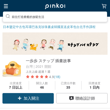
前往打造療癒的放鬆生活
日本鑒定中古包
耳環
巴洛克珍珠
書桌
韓國直送皮革包
台北手作課程
一歩歩 ステップ 插畫故事
台灣 | 2021 開館
上次上線
超過 1 週
4.9
(18)
出貨速度
關注人數
已賣出件數
回應速度
7 日以上
46
35
1 日內
加入關注
聯絡設計師