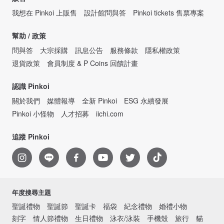
我想在 Pinkoi 上販售
設計館問與答
Pinkoi tickets 售票專案
幫助 / 政策
問與答
大宗採購
訊息公告
服務條款
隱私權政策
退貨政策
會員制度 & P Coins 回饋計畫
認識 Pinkoi
關於我們
媒體報導
全新 Pinkoi
ESG 永續發展
Pinkoi 小怪物
人才招募
iichi.com
追蹤 Pinkoi
年度搜尋主題
聖誕禮物
聖誕節
聖誕卡
福袋
紀念禮物
婚禮小物
刻字
情人節禮物
生日禮物
泳衣/泳裝
手機殼
旅行
貓