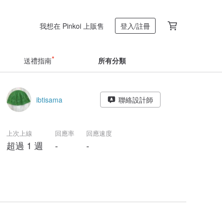
我想在 Pinkoi 上販售
登入/註冊
送禮指南
所有分類
ibtisama
聯絡設計師
上次上線
回應率
回應速度
超過 1 週
-
-