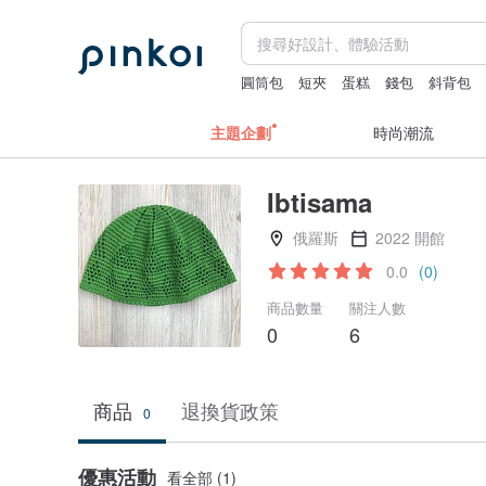
圓筒包
短夾
蛋糕
錢包
斜背包
主題企劃
時尚潮流
Ibtisama
俄羅斯
2022 開館
0.0
(0)
商品數量
關注人數
0
6
商品
退換貨政策
0
優惠活動
看全部 (1)