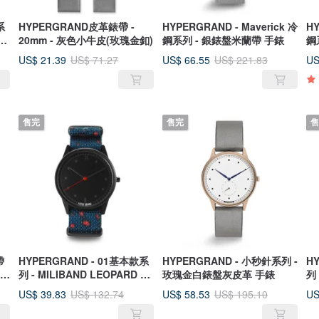
系
HYPERGRAND皮革錶帶 -
HYPERGRAND - Maverick 冷
HY
抽象
20mm - 灰色小牛皮(玫瑰金釦)
鋼系列 - 銀錶盤米蘭帶 手錶
鋼
US$ 21.39
US$ 66.55
US
US$ 71.27
US$ 221.83
售完
售完
售
帶
HYPERGRAND - 01基本款系
HYPERGRAND - 小秒針系列 -
H
琴酒
列 - MILIBAND LEOPARD 藍
玫瑰金白錶盤灰皮革 手錶
列
紅豹紋手錶-黑黑錶盤
錶
US$ 39.83
US$ 58.53
US
US$ 132.74
US$ 195.10