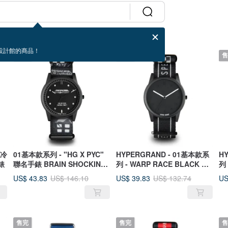
設計館的商品！
售完
售完
售
 冷
01基本款系列 - "HG X PYC"
HYPERGRAND - 01基本款系
H
錶
聯名手錶 BRAIN SHOCKING
列 - WARP RACE BLACK 黑
列
NATO WATCH
方格旗 手錶
錶
US$ 43.83
US$ 39.83
US
US$ 146.10
US$ 132.74
售完
售完
售