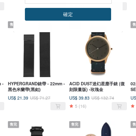
5
(1)
確定
售完
售完
售
 -
HYPERGRAND錶帶 - 22mm -
ACID DUST迷幻星塵手錶 (復
02
黑色米蘭帶(黑釦)
刻限量版) -玫瑰金
S
IN
US$ 21.39
US$ 39.83
US
US$ 71.27
US$ 132.74
5
(16)
售完
售完
售