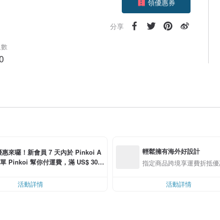
加入關注
分享
人數
0
輕鬆擁有海外好設計
惠來囉！新會員 7 天內於 Pinkoi A
單 Pinkoi 幫你付運費，滿 US$ 30.0
指定商品跨境享運費折抵優
可折運費 US$ 6.00
活動詳情
活動詳情