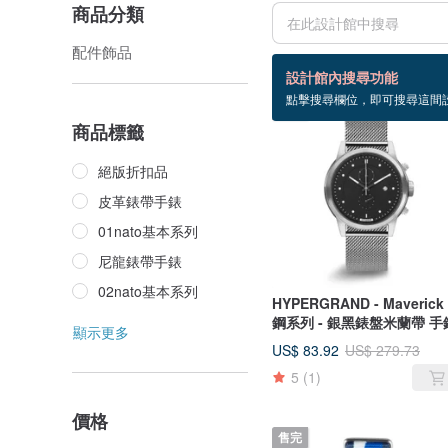
商品分類
配件飾品
245 個商品
設計館內搜尋功能
點擊搜尋欄位，即可搜尋這間
售完
商品標籤
絕版折扣品
皮革錶帶手錶
01nato基本系列
尼龍錶帶手錶
02nato基本系列
HYPERGRAND - Maverick
鋼系列 - 銀黑錶盤米蘭帶 手
顯示更多
US$ 83.92
US$ 279.73
5
(1)
價格
售完