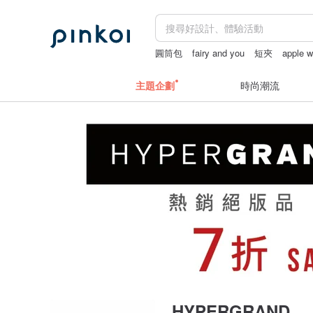
圓筒包
fairy and you
短夾
apple 
水桶包
主題企劃
時尚潮流
HYPERGRAND