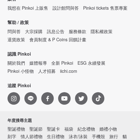
我想在 Pinkoi 上販售
設計館問與答
Pinkoi tickets 售票專案
幫助 / 政策
問與答
大宗採購
訊息公告
服務條款
隱私權政策
退貨政策
會員制度 & P Coins 回饋計畫
認識 Pinkoi
關於我們
媒體報導
全新 Pinkoi
ESG 永續發展
Pinkoi 小怪物
人才招募
iichi.com
追蹤 Pinkoi
年度搜尋主題
聖誕禮物
聖誕節
聖誕卡
福袋
紀念禮物
婚禮小物
刻字
情人節禮物
生日禮物
泳衣/泳裝
手機殼
旅行
貓