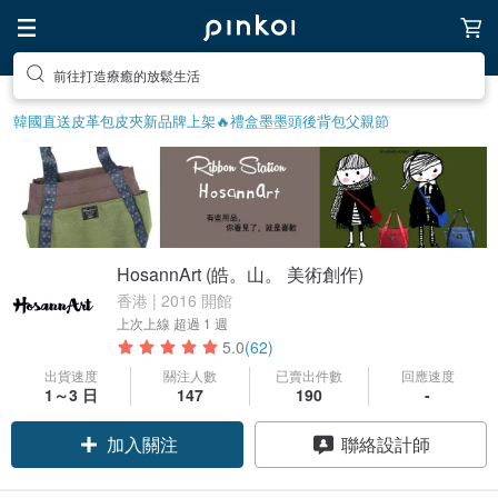
前往打造療癒的放鬆生活
韓國直送皮革包
皮夾
新品牌上架🔥
禮盒
墨墨頭後背包
父親節
HosannArt (皓。山。 美術創作)
香港 | 2016 開館
上次上線
超過 1 週
5.0
(62)
出貨速度
關注人數
已賣出件數
回應速度
領優惠券
1～3 日
147
190
-
加入關注
聯絡設計師