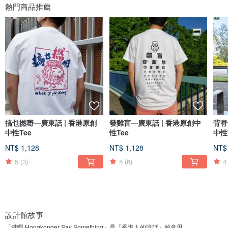
熱門商品推薦
搞乜撚嘢—廣東話 | 香港原創
發雞盲—廣東話 | 香港原創中
背脊
中性Tee
性Tee
中性
NT$ 1,128
NT$ 1,128
NT$
5
(3)
5
(6)
4
設計館故事
「港嘢 Hongkonger Say Something」是「香港人的說話」的意思。