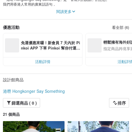
我們用香港人常用的廣東話語句，
創作出我們的產品。
閱讀更多
令你明白當中的有趣和意思。
希望大家不只能聽、能講，
也能看得到廣東話。
優惠活動
看全部 (6)
輕鬆擁有海外好
免運優惠來囉！新會員 7 天內於 Pi
nkoi APP 下單 Pinkoi 幫你付運
指定商品跨境享
費，滿 NT$ 500 最高可折運費 NT
$ 100
活動詳情
活動詳
設計館商品
港嘢 Hongkonger Say Something
篩選商品 ( 0 )
排序
21 個商品