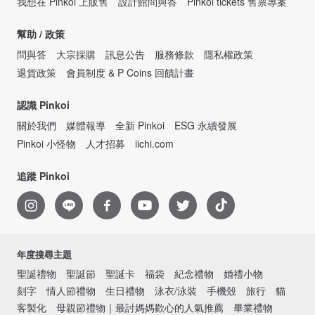
我想在 Pinkoi 上販售
設計館問與答
Pinkoi tickets 售票專案
幫助 / 政策
問與答
大宗採購
訊息公告
服務條款
隱私權政策
退貨政策
會員制度 & P Coins 回饋計畫
認識 Pinkoi
關於我們
媒體報導
全新 Pinkoi
ESG 永續發展
Pinkoi 小怪物
人才招募
iichi.com
追蹤 Pinkoi
年度搜尋主題
聖誕禮物
聖誕節
聖誕卡
福袋
紀念禮物
婚禮小物
刻字
情人節禮物
生日禮物
泳衣/泳裝
手機殼
旅行
貓
客製化
母親節禮物｜最討媽媽歡心的人氣推薦
畢業禮物