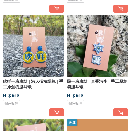
吹咩—廣東話 | 港人招積語氣 | 手
𥄫—廣東話 | 真香港字 | 手工原創
工原創樹脂耳環
樹脂耳環
NT$ 559
NT$ 559
獨家販售
獨家販售
免運