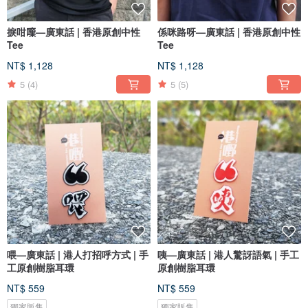
捩咁𠾍—廣東話 | 香港原創中性
係咪路呀—廣東話 | 香港原創中性
Tee
Tee
NT$ 1,128
NT$ 1,128
5
(4)
5
(5)
喂—廣東話 | 港人打招呼方式 | 手
咦—廣東話 | 港人驚訝語氣 | 手工
工原創樹脂耳環
原創樹脂耳環
NT$ 559
NT$ 559
獨家販售
獨家販售