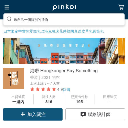
送自己一個特別的禮物
前往打造療癒的放鬆生活
日本鑒定中古包
零錢包
巴洛克珍珠
花磚
韓國直送皮革包
圓筒包
港嘢 Hongkonger Say Something
香港 | 2021 開館
上次上線
3～7 天前
4.9
(36)
出貨速度
關注人數
已賣出件數
回應速度
一週內
816
195
-
加入關注
聯絡設計師