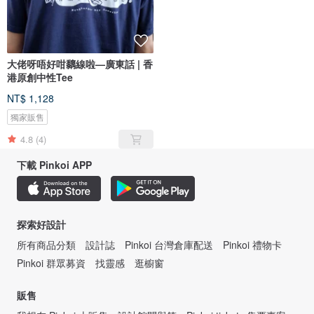
大佬呀唔好咁黐線啦—廣東話 | 香
港原創中性Tee
NT$ 1,128
獨家販售
4.8
(4)
下載 Pinkoi APP
探索好設計
所有商品分類
設計誌
Pinkoi 台灣倉庫配送
Pinkoi 禮物卡
Pinkoi 群眾募資
找靈感
逛櫥窗
販售