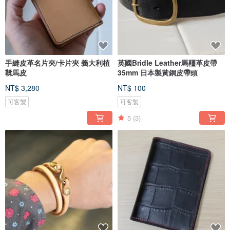
手縫皮革名片夾/卡片夾 義大利植
英國Bridle Leather馬韁革皮帶
鞣馬皮
35mm 日本製黃銅皮帶頭
NT$ 3,280
NT$ 100
可客製
可客製
5
(3)