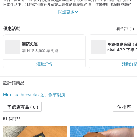
日常生活中。我們特別喜歡皮革製品舊化的質感與色澤，頻繁使用後演變成屬於
自己的獨特樣貌，比起全新的作品更加有魅力。
閱讀更多
選用頂級歐洲全植鞣牛革，堅持全手工、手縫製作，過程中沒有機器輔助，只在
皮件留下手作溫度，專注細節呈現，透過緩慢製作的作品，絕對可以感受到我們
優惠活動
看全部 (4)
的用心。
營業人名稱：李文弘手作工作室
滿額免運
統一編號：40797355
免運優惠來囉！新會
nkoi APP 下單
滿 NT$ 3,600 享免運
費，滿 NT$ 50
$ 100
活動詳情
活動詳
設計館商品
Hiro Leatherworks 弘手作革製所
篩選商品 ( 0 )
排序
51 個商品