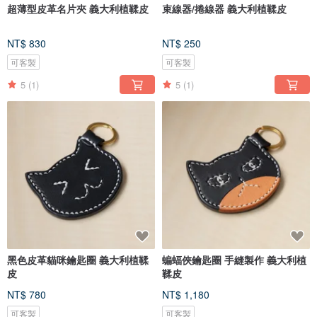
超薄型皮革名片夾 義大利植鞣皮
束線器/捲線器 義大利植鞣皮
NT$ 830
NT$ 250
可客製
可客製
5
(1)
5
(1)
黑色皮革貓咪鑰匙圈 義大利植鞣
蝙蝠俠鑰匙圈 手縫製作 義大利植
皮
鞣皮
NT$ 780
NT$ 1,180
可客製
可客製