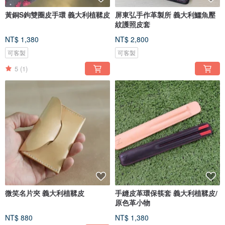
黃銅S鉤雙圈皮手環 義大利植鞣皮
屏東弘手作革製所 義大利鱷魚壓
紋護照皮套
NT$ 1,380
NT$ 2,800
可客製
可客製
5
(1)
微笑名片夾 義大利植鞣皮
手縫皮革環保筷套 義大利植鞣皮/
原色革小物
NT$ 880
NT$ 1,380