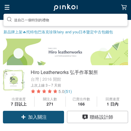
前往打造療癒的放鬆生活
新品牌上架🔥
托特包
巴洛克珍珠
fairy and you
日本鑒定中古包
錢包
Hiro Leatherworks 弘手作革製所
台灣 | 2016 開館
上次上線
3～7 天前
5.0
(51)
出貨速度
關注人數
已賣出件數
回應速度
7 日以上
271
166
1 日內
加入關注
聯絡設計師