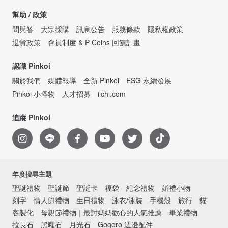
幫助 / 政策
問與答
大宗採購
訊息公告
服務條款
隱私權政策
退貨政策
會員制度 & P Coins 回饋計畫
認識 Pinkoi
關於我們
媒體報導
全新 Pinkoi
ESG 永續發展
Pinkoi 小怪物
人才招募
iichi.com
追蹤 Pinkoi
年度搜尋主題
聖誕禮物
聖誕節
聖誕卡
福袋
紀念禮物
婚禮小物
刻字
情人節禮物
生日禮物
泳衣/泳裝
手機殼
旅行
貓
客製化
母親節禮物｜最討媽媽歡心的人氣推薦
畢業禮物
拉長石
黑曜石
月光石
Gogoro 週邊配件