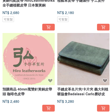
黃銅勾釦皮帶 HiroLeatherworks
植鞣革皮帶 手縫製作 手工皮件
全手縫植鞣皮帶 日本製黃銅
NT$ 2,680
NT$ 2,180
可客製
可客製
預購商品 40mm寬雙針黃銅皮帶
手縫皮革名片夾/卡片夾 義大利植
頭 咖啡色皮帶
鞣協會Badalassi Carlo磨砂皮
NT$ 2,480
NT$ 3,280