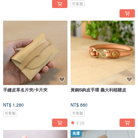
可客製
手縫皮革名片夾/卡片夾
黃銅S鉤皮手環 義大利植鞣皮
NT$ 1,280
NT$ 880
可客製
可客製
5
(3)
免運