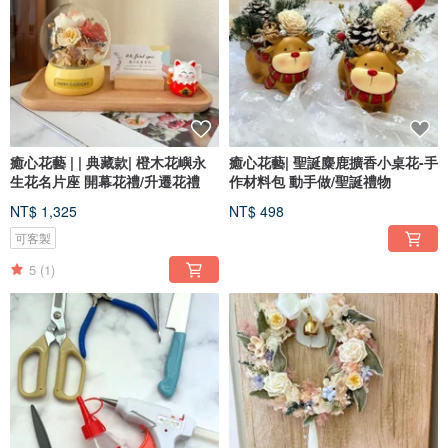
癒心花藝 | | 典藏款| 橙木花嶼永
癒心花藝| 聖誕麋鹿擴香小桌花-手
生花名片座 開幕花禮/升遷花禮
作材料包 動手做/聖誕禮物
NT$ 1,325
NT$ 498
可客製
5
(1)