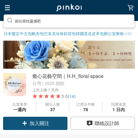
前往尋找靈感吧
日本鑒定中古包
帆布包
巴洛克珍珠
斜背包
韓國直送皮革包
辦公室療癒小物
癒心花藝空間｜H.H_floral space
台灣 | 2025 開館
上次上線
1 天內
5.0
(14)
出貨速度
關注人數
已賣出件數
回應速度
一週內
37
78
1 日內
加入關注
聯絡設計師