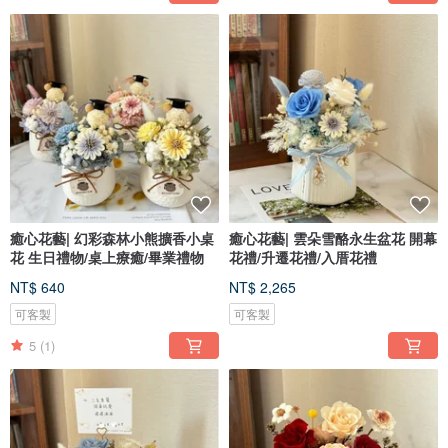
癒心花藝| 幻彩森林小熊擴香小桌
癒心花藝| 雲朵雪酪永生盆花 開幕
花 生日禮物/桌上療癒/畢業禮物
花禮/升遷花禮/入厝花禮
NT$ 640
NT$ 2,265
可客製
可客製
5
(1)