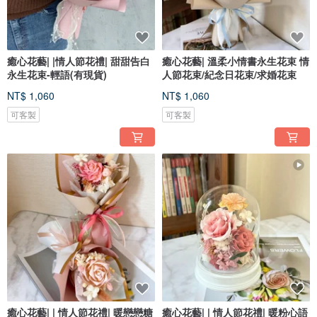
癒心花藝| |情人節花禮| 甜甜告白
癒心花藝| 溫柔小情書永生花束 情
永生花束-輕語(有現貨)
人節花束/紀念日花束/求婚花束
NT$ 1,060
NT$ 1,060
可客製
可客製
癒心花藝| | 情人節花禮| 暖戀戀糖
癒心花藝| | 情人節花禮| 暖粉心語