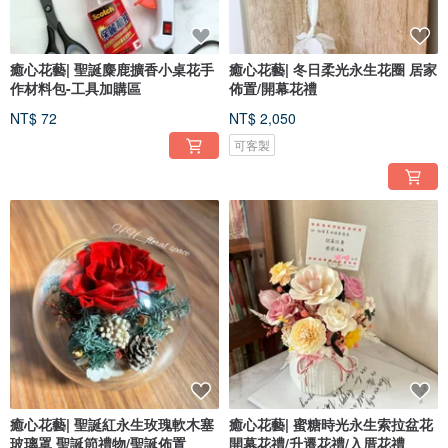
癒心花藝| 聖誕麋鹿擴香小桌花手
癒心花藝| 冬日柔光永生花圈 居家
作材料包-工具加購區
佈置/開幕花禮
NT$ 72
NT$ 2,050
可客製
癒心花藝| 聖誕紅永生玫瑰軟木塞
癒心花藝| 蜜糖時光永生索拉盆花
玻璃罩 聖誕節禮物/聖誕佈置
開幕花禮/升遷花禮/入厝花禮