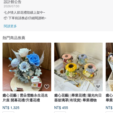
設計館公告
2026/07/30
七夕情人節花禮陸續上架中~
📦 下單前請務必仔細閱讀喲~
閱讀更多
熱門商品推薦
癒心花藝 | 雲朵雪酪永生花名
癒心花藝| |畢業花禮| 陽光向日
癒心
片座 開幕花禮/升遷花禮
葵玻璃罩(有現貨) 畢業禮物
畢業
束
NT$ 1,325
NT$ 455
NT$