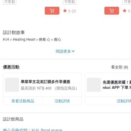
可客製
可客製
可
5
(2)
5
設計館故事
H.H = Healing Heart = 療癒 心 = 癒心
因為自己的婚禮而遇見花藝，從此愛上這份美好，
閱讀更多
在做花的過程裡，我找到平靜、幸福與快樂，
也深深感受到花藝療癒心靈的力量。
優惠活動
看全部 (6)
我希望將這份療癒與幸福，
透過每一份花禮，傳遞給每一位人兒。
畢業單支花束訂購多件享優惠
為生活撒上花精靈的療癒蜜語，
免運優惠來囉！新會
多一點幸福 · 多一點快樂。
nkoi APP 下單
最高現折 NT$ 400 （限指定商品）
Healing your heart, mind and soul.
費，滿 NT$ 50
$ 100
-
查看活動商品
活動詳情
活動詳
<Follow us> 看更多花禮作品(更多優惠)：
🔸Facebook：癒心花藝空間
設計館商品
🔸Instagram：h.h_floralspace
癒心花藝空間｜H.H_floral space