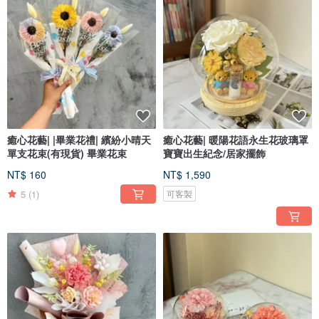
癒心花藝| |畢業花禮| 繽紛小晴天
癒心花藝| 暖陽花語永生花玻璃罩
單支花束(有現貨) 畢業花束
寶寶出生紀念/居家擺飾
NT$ 160
NT$ 1,590
5
(1)
可客製