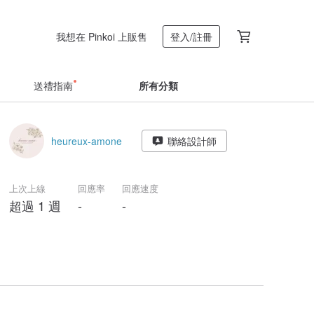
我想在 Pinkoi 上販售
登入/註冊
送禮指南
所有分類
heureux-amone
聯絡設計師
上次上線
回應率
回應速度
超過 1 週
-
-