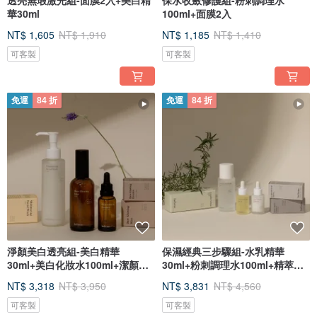
透亮無瑕激光組-面膜2入+美白精
保水收斂修護組-粉刺調理水
華30ml
100ml+面膜2入
NT$ 1,605
NT$ 1,910
NT$ 1,185
NT$ 1,410
可客製
可客製
免運
84 折
免運
84 折
淨顏美白透亮組-美白精華
保濕經典三步驟組-水乳精華
30ml+美白化妝水100ml+潔顏乳
30ml+粉刺調理水100ml+精萃油
120ml
30ml
NT$ 3,318
NT$ 3,950
NT$ 3,831
NT$ 4,560
可客製
可客製