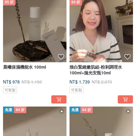
85 折
84 折
晨曦保濕機能水 100ml
煥白緊緻嫩肌組-粉刺調理水
100ml+拋光安瓶10ml
NT$ 978
NT$ 1,150
NT$ 1,739
NT$ 2,070
可客製
可客製
免運
84 折
免運
84 折