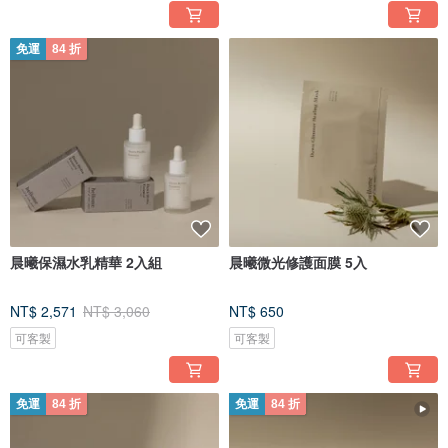
免運
84 折
晨曦保濕水乳精華 2入組
晨曦微光修護面膜 5入
NT$ 2,571
NT$ 3,060
NT$ 650
可客製
可客製
免運
84 折
免運
84 折