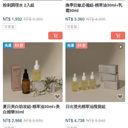
粉刺調理水 2入組
換季抗敏必備組-精萃油30ml+乳
霜50ml
NT$ 1,932
NT$ 2,300
NT$ 3,360
NT$ 4,000
可客製
可客製
免運
84 折
免運
84 折
夏日美白助攻組-精萃油30ml+美
日出澄光精萃油囤貨組
白精華30ml
NT$ 2,966
NT$ 3,530
NT$ 4,738
NT$ 5,640
可客製
可客製