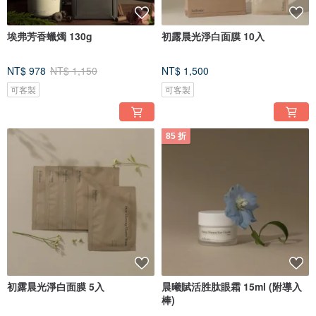
埃弗芳香蠟燭 130g
初露晨光淨白面膜 10入
NT$ 978
NT$ 1,150
NT$ 1,500
可客製
可客製
85 折
初露晨光淨白面膜 5入
晨曦賦活胜肽眼霜 15ml (附導入
棒)