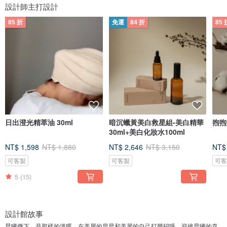
設計師主打設計
85 折
免運
84 折
85 
日出澄光精萃油 30ml
暗沉蠟黃美白救星組-美白精華
煦煦
30ml+美白化妝水100ml
NT$ 1,598
NT$ 1,880
NT$ 2,646
NT$ 3,150
NT$
可客製
可客製
可
5
(15)
設計館故事
晨曦撒下，是那樣的溫暖。在美麗的早晨和美麗的自己打聲招呼，迎接晨曦的喜