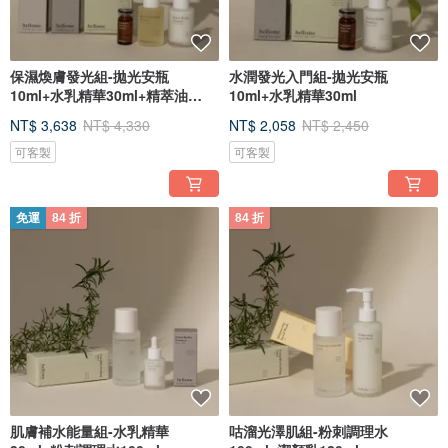
保濕煥膚發光組-拋光安瓶
水潤發光入門組-拋光安瓶
10ml+水乳精華30ml+精萃油
10ml+水乳精華30ml
30ml
NT$ 3,638
NT$ 4,330
NT$ 2,058
NT$ 2,450
可客製
可客製
免運
84 折
84 折
肌膚補水能量組-水乳精華
咕溜光澤肌組-粉刺調理水