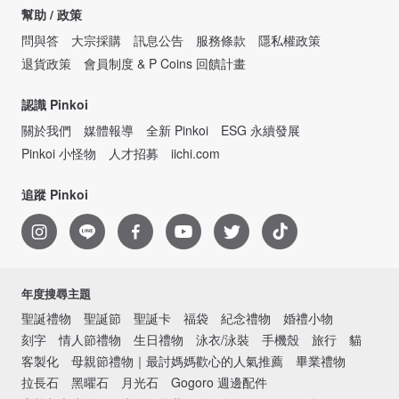
幫助 / 政策
問與答
大宗採購
訊息公告
服務條款
隱私權政策
退貨政策
會員制度 & P Coins 回饋計畫
認識 Pinkoi
關於我們
媒體報導
全新 Pinkoi
ESG 永續發展
Pinkoi 小怪物
人才招募
iichi.com
追蹤 Pinkoi
年度搜尋主題
聖誕禮物
聖誕節
聖誕卡
福袋
紀念禮物
婚禮小物
刻字
情人節禮物
生日禮物
泳衣/泳裝
手機殼
旅行
貓
客製化
母親節禮物｜最討媽媽歡心的人氣推薦
畢業禮物
拉長石
黑曜石
月光石
Gogoro 週邊配件