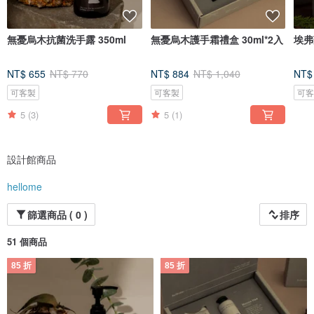
無憂烏木抗菌洗手露 350ml
無憂烏木護手霜禮盒 30ml*2入
埃弗
NT$ 655
NT$ 770
NT$ 884
NT$ 1,040
NT$
可客製
可客製
可
5
(3)
5
(1)
設計館商品
hellome
篩選商品 ( 0 )
排序
51 個商品
85 折
85 折