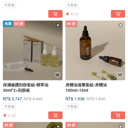
可客製
可客製
5
(1)
免運
84 折
84 折
保濕修護刮痧套組-精萃油
身體油滋養套組-身體油
30ml*2+刮痧板
100ml+15ml
NT$ 3,747
NT$ 4,460
NT$ 1,538
NT$ 1,830
可客製
可客製
5
(2)
85 折
84 折