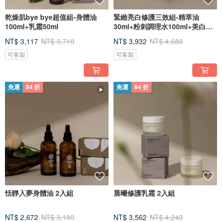
乾燥肌bye bye超值組-身體油
緊緻亮白修護三效組-精萃油
100ml+乳霜50ml
30ml+粉刺調理水100ml+美白精
華30ml
NT$ 3,117
NT$ 3,710
NT$ 3,932
NT$ 4,680
可客製
可客製
免運
84 折
免運
84 折
恬靜入夢身體油 2入組
晨曦修護乳霜 2入組
NT$ 2,672
NT$ 3,180
NT$ 3,562
NT$ 4,240