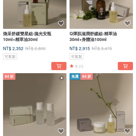
煥采舒緩雙星組-拋光安瓶
Q彈肌滋潤舒緩組-精萃油
10ml+精萃油30ml
30ml+身體油100ml
NT$ 2,352
NT$ 2,800
NT$ 2,915
NT$ 3,470
可客製
可客製
5
(1)
84 折
免運
84 折