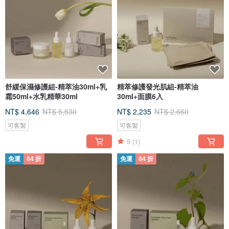
舒緩保濕修護組-精萃油30ml+乳
精萃修護發光肌組-精萃油
霜50ml+水乳精華30ml
30ml+面膜6入
NT$ 4,646
NT$ 5,530
NT$ 2,235
NT$ 2,660
可客製
可客製
5
(1)
免運
84 折
免運
84 折