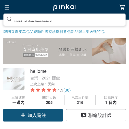
前往打造療癒的放鬆生活
韓國直送皮革包
父親節
巴洛克珍珠
斜背包
新品牌上架🔥
托特包
hellome
台灣 | 2021 開館
上次上線
1 天內
4.9
(38)
出貨速度
關注人數
已賣出件數
回應速度
一週內
205
216
1 日內
加入關注
聯絡設計師