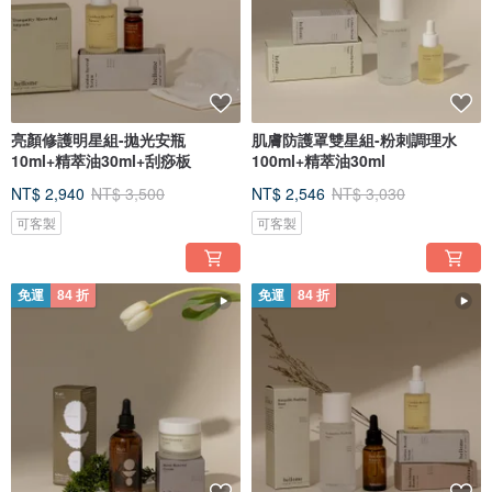
亮顏修護明星組-拋光安瓶
肌膚防護罩雙星組-粉刺調理水
10ml+精萃油30ml+刮痧板
100ml+精萃油30ml
NT$ 2,940
NT$ 3,500
NT$ 2,546
NT$ 3,030
可客製
可客製
免運
84 折
免運
84 折