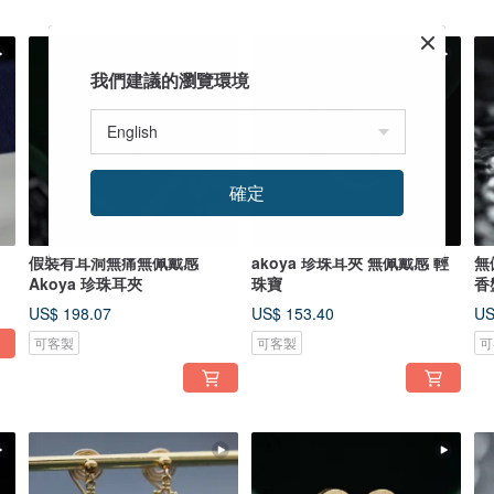
我們建議的瀏覽環境
確定
假裝有耳洞無痛無佩戴感
akoya 珍珠耳夾 無佩戴感 輕
無
Akoya 珍珠耳夾
珠寶
香
US$ 198.07
US$ 153.40
US
可客製
可客製
可