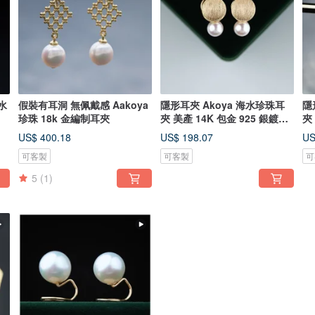
水
假裝有耳洞 無佩戴感 Aakoya
隱形耳夾 Akoya 海水珍珠耳
隱
珍珠 18k 金編制耳夾
夾 美產 14K 包金 925 銀鍍金
夾
耳釘感耳夾
耳
US$ 400.18
US$ 198.07
US
可客製
可客製
可
5
(1)