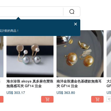
設計館的商品！
基
海水珍珠 akoya 真多麻色雙珠
南洋金珠濃金色基礎款無痛耳
大
無痛感耳夾 GF14 注金
夾 GF14 注金
G
US$ 303.17
US$ 363.80
US
可