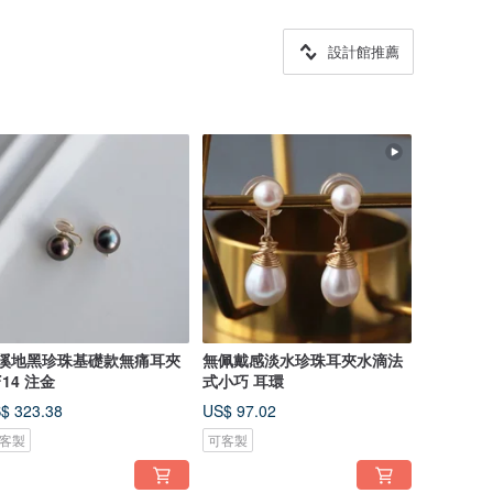
設計館推薦
溪地黑珍珠基礎款無痛耳夾
無佩戴感淡水珍珠耳夾水滴法
F14 注金
式小巧 耳環
$ 323.38
US$ 97.02
客製
可客製