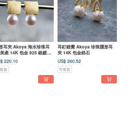
形耳夾 Akoya 海水珍珠耳
耳釘錯覺 Akoya 珍珠隱形耳
 美產 14K 包金 925 銀鍍金
夾 14K 包金鋯石
釘感耳飾
$ 220.10
US$ 260.52
客製
可客製