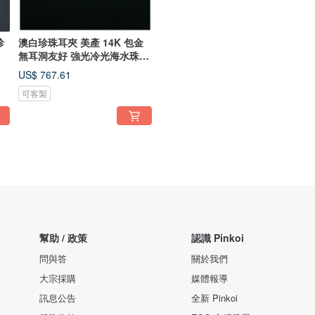
珍
澳白珍珠耳夾 美產 14K 包金
無耳洞友好 強光冷光海水珠耳
飾
US$ 767.61
可客製
幫助 / 政策
認識 Pinkoi
問與答
關於我們
大宗採購
媒體報導
訊息公告
全新 Pinkoi