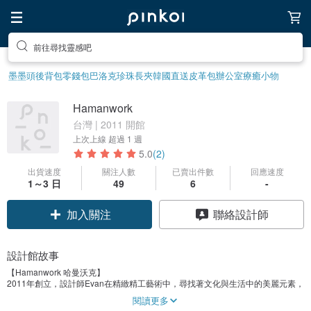
前往尋找靈感吧
墨墨頭後背包
零錢包
巴洛克珍珠
長夾
韓國直送皮革包
辦公室療癒小物
Hamanwork
台灣 | 2011 開館
上次上線
超過 1 週
5.0
(2)
出貨速度
關注人數
已賣出件數
回應速度
1～3 日
49
6
-
加入關注
聯絡設計師
設計館故事
【Hamanwork 哈曼沃克】
2011年創立，設計師Evan在精緻精工藝術中，尋找著文化與生活中的美麗元素，
並勾勒出不同的靈感與想像，希望作品能為人們帶出獨特的味道與光芒，同時帶
閱讀更多
來美好的回憶與價值。