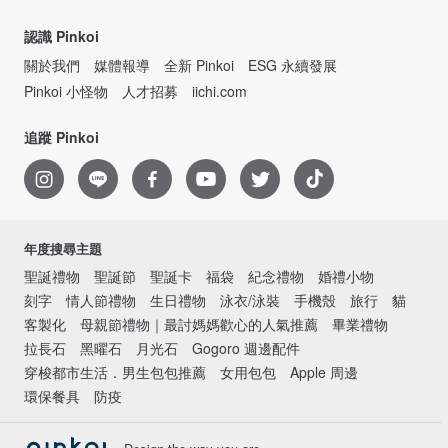
認識 Pinkoi
關於我們
媒體報導
全新 Pinkoi
ESG 永續發展
Pinkoi 小怪物
人才招募
iichi.com
追蹤 Pinkoi
年度搜尋主題
聖誕禮物
聖誕節
聖誕卡
福袋
紀念禮物
婚禮小物
刻字
情人節禮物
生日禮物
泳衣/泳裝
手機殼
旅行
貓
客製化
母親節禮物｜最討媽媽歡心的人氣推薦
畢業禮物
拉長石
黑曜石
月光石
Gogoro 週邊配件
穿梭都市生活．男生包包推薦
女用包包
Apple 周邊
環保餐具
防疫