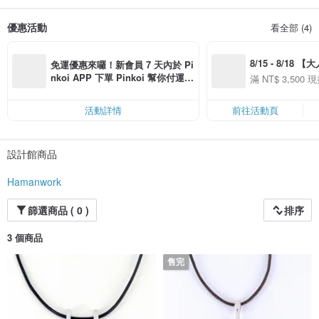
優惠活動
看全部 (4)
8/15 - 8/18 
免運優惠來囉！新會員 7 天內於 Pi
季】滿 NT$3500
nkoi APP 下單 Pinkoi 幫你付運
滿 NT$ 3,500 現
50
費，滿 NT$ 500 最高可折運費 NT
50
$ 100
活動詳情
前往活動頁
設計館商品
Hamanwork
篩選商品 ( 0 )
排序
3 個商品
售完