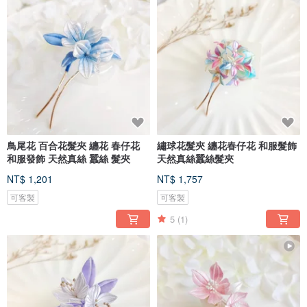
鳥尾花 百合花髮夾 纏花 春仔花
繡球花髮夾 纏花春仔花 和服髮飾
和服發飾 天然真絲 蠶絲 髮夾
天然真絲蠶絲髮夾
NT$ 1,201
NT$ 1,757
可客製
可客製
5
(1)