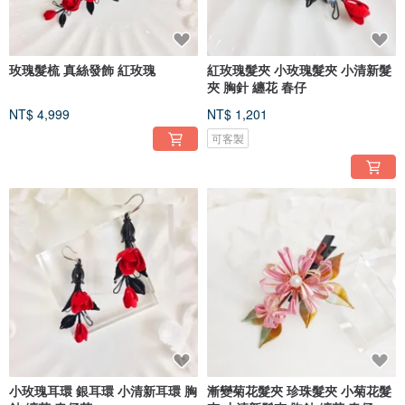
玫瑰髮梳 真絲發飾 紅玫瑰
紅玫瑰髮夾 小玫瑰髮夾 小清新髮
夾 胸針 纏花 春仔
NT$ 4,999
NT$ 1,201
可客製
小玫瑰耳環 銀耳環 小清新耳環 胸
漸變菊花髮夾 珍珠髮夾 小菊花髮