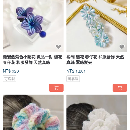
漸變藍紫色小蘭花 孤品一對 纏花
客制 纏花 春仔花 和服發飾 天然
春仔花 和服發飾 天然真絲
真絲 蠶絲髮夾
NT$ 923
NT$ 1,201
可客製
可客製