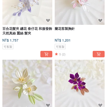
百合花髮夾 纏花 春仔花 和服發飾
蘭花客製胸針
天然真絲 蠶絲 髮夾
NT$ 1,757
NT$ 1,201
可客製
可客製
5
(2)