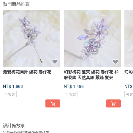
熱門商品推薦
漸變梅花胸針 纏花 春仔花
幻彩梅花 髮夾 纏花 春仔花 和
幻彩
服發飾 天然真絲 蠶絲 髮夾
NT$ 1,663
NT$ 1,496
NT$
可客製
可客製
可
設計館故事
我是一位兩個孩子的全職媽媽。