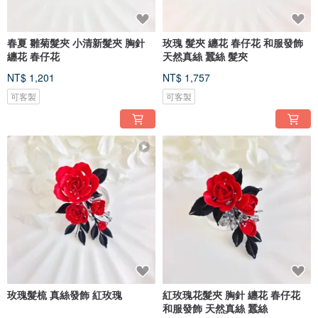
春夏 雛菊髮夾 小清新髮夾 胸針
玫瑰 髮夾 纏花 春仔花 和服發飾
纏花 春仔花
天然真絲 蠶絲 髮夾
NT$ 1,201
NT$ 1,757
可客製
可客製
玫瑰髮梳 真絲發飾 紅玫瑰
紅玫瑰花髮夾 胸針 纏花 春仔花
和服發飾 天然真絲 蠶絲