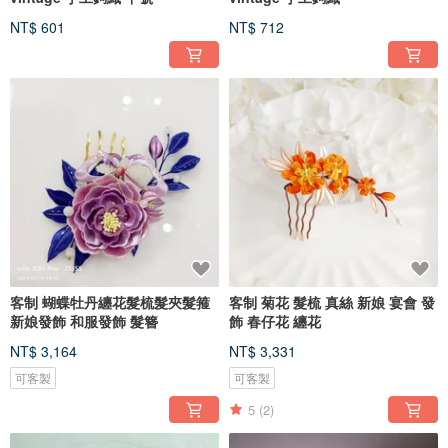
NT$ 601
NT$ 712
客制 蝴蝶牡丹纏花髮梳髮夾髮箍
客制 菊花 髮梳 真絲 新娘 宴會 發
新娘發飾 和服發飾 髮簪
飾 春仔花 纏花
NT$ 3,164
NT$ 3,331
可客製
可客製
5
(2)