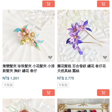
漸變髮夾 珍珠髮夾 小花髮夾 小清
蘭花髮梳 百合發釵 纏花 春仔花
新髮夾 胸針 纏花 春仔
天然真絲 蠶絲
NT$ 1,201
NT$ 2,775
可客製
可客製