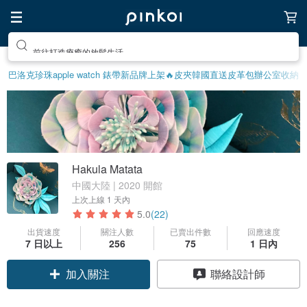
前往打造療癒的放鬆生活
巴洛克珍珠
apple watch 錶帶
新品牌上架🔥
皮夾
韓國直送皮革包
辦公室收納
Hakula Matata
中國大陸 | 2020 開館
上次上線
1 天內
5.0
(22)
出貨速度
關注人數
已賣出件數
回應速度
7 日以上
256
75
1 日內
加入關注
聯絡設計師