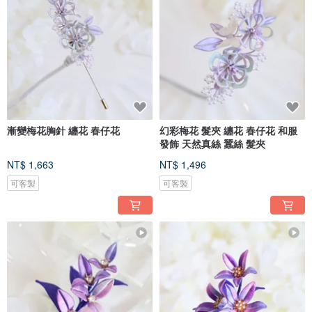
漸變梅花胸針 纏花 春仔花
幻彩梅花 髮夾 纏花 春仔花 和服
發飾 天然真絲 蠶絲 髮夾
NT$ 1,663
NT$ 1,496
可客製
可客製