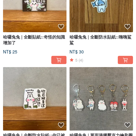
哈囉兔兔 | 全斷貼紙::奇怪的知識
哈囉兔兔 | 全斷防水貼紙::嗨嗨鯊
增加了
鯊
NT$ 25
NT$ 30
5
(4)
哈囉兔兔 | 全斷防水貼紙::你已被
哈囉兔兔 | 單面滴膠壓克力鑰匙圈