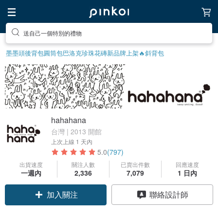
前往打造療癒的放鬆生活
墨墨頭後背包
圓筒包
巴洛克珍珠
花磚
新品牌上架🔥
斜背包
hahahana
台灣 | 2013 開館
上次上線
1 天內
5.0
(797)
出貨速度
關注人數
已賣出件數
回應速度
一週內
2,336
7,079
1 日內
加入關注
聯絡設計師