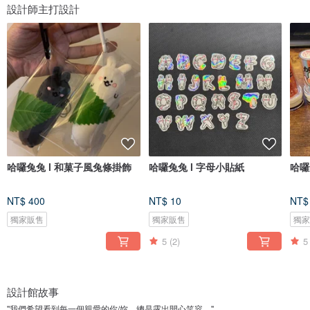
設計師主打設計
哈囉兔兔 l 和菓子風兔條掛飾
哈囉兔兔 l 字母小貼紙
哈囉
NT$ 400
NT$ 10
NT$
獨家販售
獨家販售
獨
5
(2)
5
設計館故事
''我們希望看到每一個親愛的你/妳，總是露出開心笑容。''