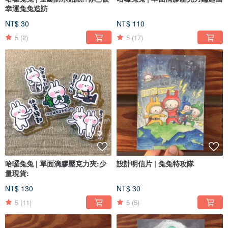
幸運兔兔造訪
NT$ 30
NT$ 110
5
(2)
5
(17)
哈囉兔兔 | 單面滴膠壓克力夾:少
設計明信片 | 兔兔特攻隊
量現貨:
NT$ 130
NT$ 30
5
(11)
5
(5)