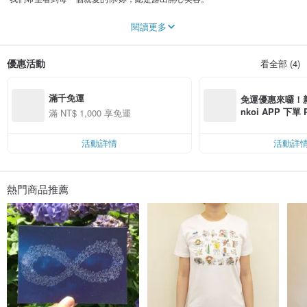
又是一個燥熱的午後，炫目的陽光讓人無法直視，額頭上、鼻尖上不停的冒出細
閱讀更多
細的汗珠。連T-shirt都有些濕了呢。你用目光示意著我們邊移動到樹蔭底下，一
邊用手抹去臉上的汗水。
優惠活動
看全部 (4)
「夏天吶。」你說。
也許也是因為陽光的關係，帶著汗水的你真是燦爛。我的嘴角揚起，追上你的腳
滿千免運
步。
免運優惠來囉！新會
nkoi APP 下單
滿 NT$ 1,000 享免運
我們一起併肩走著，這是一條小巷。懷著警戒心的貓咪正目不轉睛的盯著我們，
費，滿 NT$ 50
吱喳的麻雀，不知名的花朵(或是雜草)，我們懷著感謝走在樹蔭底下，帶著幸福味
$ 100
道的微風吹來，稍微風乾了身上的T-shirt，真好呀。
活動詳情
活動詳
雖然你我都沒有說出口，但你想的應該和我一樣吧？從外面馬路傳來的喧囂，更
顯出這裡平凡的美好。
熱門商品推薦
我 們 一 直 並 肩 走 著。我 們 微 笑 著。