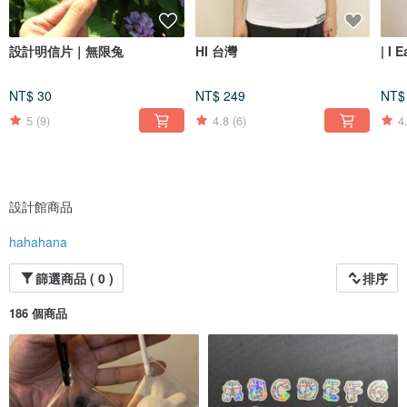
設計明信片｜無限兔
HI 台灣
| I 
NT$ 30
NT$ 249
NT$
5
(9)
4.8
(6)
4
設計館商品
hahahana
篩選商品 ( 0 )
排序
186 個商品