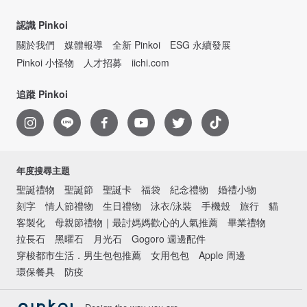
認識 Pinkoi
關於我們
媒體報導
全新 Pinkoi
ESG 永續發展
Pinkoi 小怪物
人才招募
iichi.com
追蹤 Pinkoi
年度搜尋主題
聖誕禮物
聖誕節
聖誕卡
福袋
紀念禮物
婚禮小物
刻字
情人節禮物
生日禮物
泳衣/泳裝
手機殼
旅行
貓
客製化
母親節禮物｜最討媽媽歡心的人氣推薦
畢業禮物
拉長石
黑曜石
月光石
Gogoro 週邊配件
穿梭都市生活．男生包包推薦
女用包包
Apple 周邊
環保餐具
防疫