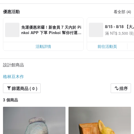
優惠活動
看全部 (4)
8/15 - 8/18 
免運優惠來囉！新會員 7 天內於 Pi
季】滿 NT$3500
nkoi APP 下單 Pinkoi 幫你付運
滿 NT$ 3,500 現
50
費，滿 NT$ 500 最高可折運費 NT
50
$ 100
活動詳情
前往活動頁
設計館商品
格林豆木作
篩選商品 ( 0 )
排序
3 個商品