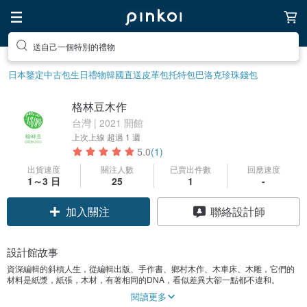
送自己一個特別的禮物
日本鑒定中古包
生日禮物
韓國直送皮革包
托特包
巴洛克珍珠
錢包
格林豆木作
台灣 | 2021 開館
上次上線
超過 1 週
5.0
(1)
出貨速度
關注人數
已賣出件數
回應速度
1～3 日
25
1
-
加入關注
聯絡設計師
設計館故事
資深編輯的斜槓人生，從編輯出版、手作書、鄉村木作、木車床、木雕，它們的
材料是紙漿，紙張，木材，有著相同的DNA，看似差異大卻一點都不違和。
愛玩 、愛木，實現天馬行空的想像。
閱讀更多