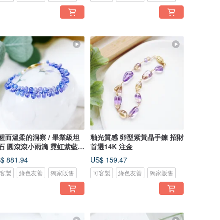
而溫柔的洞察 / 畢業級坦
釉光質感 卵型紫黃晶手鍊 招財
石 圓滾滾小雨滴 霓虹紫藍手
首選14K 注金
$ 881.94
US$ 159.47
客製
綠色友善
獨家販售
可客製
綠色友善
獨家販售