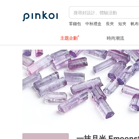
零錢包
中秋禮盒
長夾
短夾
帆布
主題企劃
時尚潮流
一抹月光 Emoonst