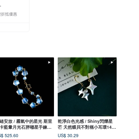
計
費折抵優惠
緒安放 / 霧氣中的星光 斯里
乾淨白色光感 / Shiny閃爍星
卡藍暈月光石胖嘟星手鍊
芒 天然蝶貝不對稱小耳環14K
4K
注金
$ 525.60
US$ 30.29