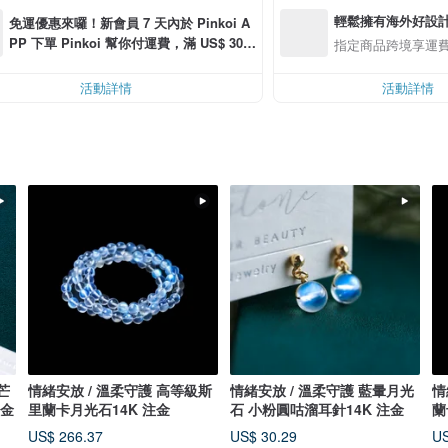
輕鬆擁有海外好設
免運優惠來囉！新會員 7 天內於 Pinkoi A
PP 下單 Pinkoi 幫你付運費，滿 US$ 30.0
指定商品跨境享運
0 最高可折運費 US$ 6.00
活動詳情
活動詳情
情緒安放 / 溫柔守護 高等級斯
情緒安放 / 溫柔守護 藍暈月光
情
注金
里蘭卡月光石14K 注金
石 小粉圓咕溜耳針14K 注金
蘭
1
US$ 266.37
US$ 30.29
US