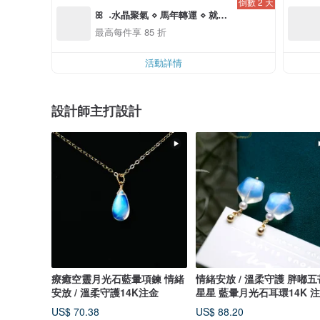
倒數 2 天
ꕤ  ˖水晶聚氣 ⋄ 馬年轉運 ⋄ 就從
這顆晶開始 ˖  ꕤ 
最高每件享 85 折
活動詳情
設計師主打設計
療癒空靈月光石藍暈項鍊 情緒
情緒安放 / 溫柔守護 胖嘟五芒
安放 / 溫柔守護14K注金
星星 藍暈月光石耳環14K 
US$ 70.38
US$ 88.20