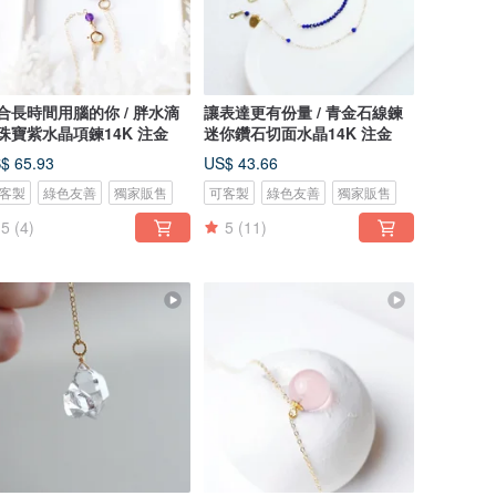
合長時間用腦的你 / 胖水滴
讓表達更有份量 / 青金石線鍊
珠寶紫水晶項鍊14K 注金
迷你鑽石切面水晶14K 注金
$ 65.93
US$ 43.66
客製
綠色友善
獨家販售
可客製
綠色友善
獨家販售
5
(4)
5
(11)