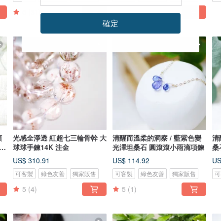
5
(31)
確定
光感全淨透 紅超七三輪骨幹 大
清醒而溫柔的洞察 / 藍紫色變
清醒
 注
球球手鍊14K 注金
光澤坦桑石 圓滾滾小雨滴項鍊
桑
鍊
US$ 310.91
US$ 114.92
US
可客製
綠色友善
獨家販售
可客製
綠色友善
獨家販售
可
5
(4)
5
(1)