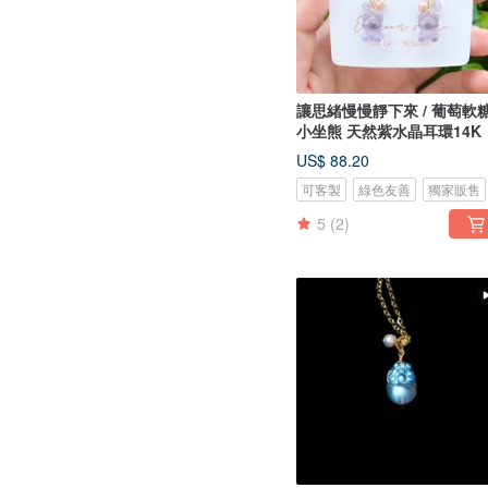
讓思緒慢慢靜下來 / 葡萄軟糖
小坐熊 天然紫水晶耳環14K
US$ 88.20
可客製
綠色友善
獨家販售
5
(2)