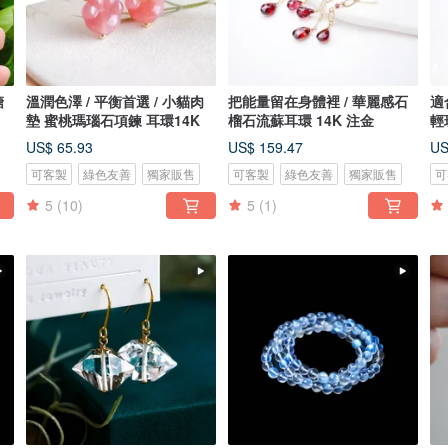
溫潤色澤 / 平衡首選 / 小貓肉
把能量留在身體裡 / 華麗感石
適
墊 蜜桃瑪瑙石項鍊 耳環14K
榴石流蘇耳環 14K 注金
輕
US$ 65.93
US$ 159.47
US
可客製
綠色友善
獨家販售
可客製
綠色友善
獨家販售
可
5
(10)
5
(1)