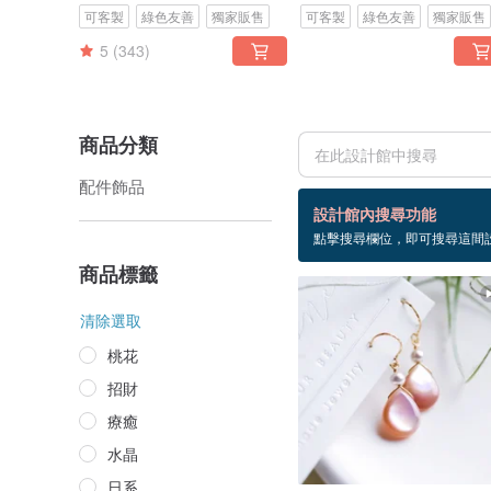
可客製
綠色友善
獨家販售
可客製
綠色友善
獨家販售
5
(343)
商品分類
配件飾品
82 個商品
設計館內搜尋功能
點擊搜尋欄位，即可搜尋這間
crystal
商品標籤
清除選取
桃花
招財
療癒
水晶
日系