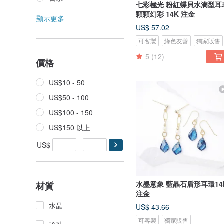
七彩極光 粉紅蝶貝水滴型耳
顆顆幻彩 14K 注金
顯示更多
US$ 57.02
可客製
綠色友善
獨家販售
5
(12)
價格
US$10 - 50
US$50 - 100
US$100 - 150
US$150 以上
US$
-
水墨意象 藍晶石盾形耳環14
材質
注金
水晶
US$ 43.66
可客製
獨家販售