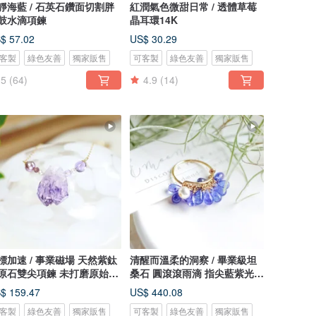
 / 石英石鑽面切割胖
紅潤氣色微甜日常 / 透體草莓
鼓水滴項鍊
晶耳環14K
$ 57.02
US$ 30.29
客製
綠色友善
獨家販售
可客製
綠色友善
獨家販售
5
(64)
4.9
(14)
加速 / 事業磁場 天然紫鈦
清醒而溫柔的洞察 / 畢業級坦
原石雙尖項鍊 未打磨原始感
桑石 圓滾滾雨滴 指尖藍紫光澤
戒指
$ 159.47
US$ 440.08
客製
綠色友善
獨家販售
可客製
綠色友善
獨家販售