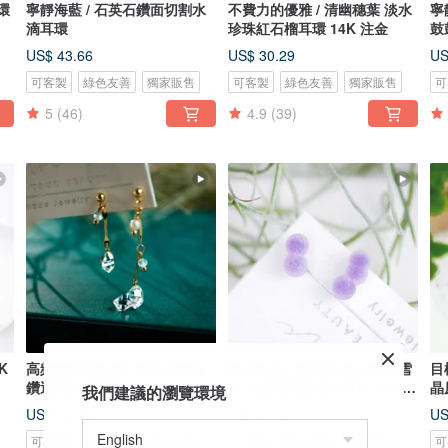
環
寧靜海藍 / 石英石鑽面切割水
不費力的優雅 / 清幽穗葉 淡水
寧靜海藍
滴耳環
珍珠紅石榴耳環 14K 注金
鼓
US$ 43.66
US$ 30.29
US
可客製
綠色友善
獨家販售
可客製
綠色友善
獨家販售
可
5
(46)
4.9
(39)
K
高頻清晰透明感 / 赫基蒙閃靈
溫柔粉紫 / 葡萄瑪瑙 砂糖感雪
目標
鑽透明冰塊耳環14K
人 天然瑪瑙礦標小耳針 14K
晶
我們建議的瀏覽環境
注金
14
US$ 30.29
US$ 70.38
US
可客製
綠色友善
獨家販售
可客製
綠色友善
獨家販售
可