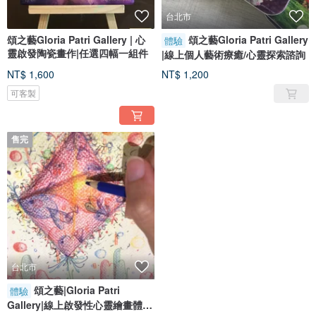
知道我的生命不再一樣。因著祂，我的生命將充滿驚奇。而直到如今，我仍持續
台北市
經歷上帝奇妙的恩典與醫治的大能。原來，祂是如此真實的與我同行。
頌之藝Gloria Patri Gallery | 心
頌之藝Gloria Patri Gallery
親愛的朋友，「生命」是頌之藝Jenny的第一幅啟示性油畫創作。每當我看見它
體驗
時，便有股極大的力量鼓舞我繼續向前邁進。因為我深知那美好的應許在前方等
靈啟發陶瓷畫作|任選四幅一組件
|線上個人藝術療癒/心靈探索諮詢
著我。朋友，無論你正經歷什麼樣的事，在高山或在低谷，只要願意用心感受身
旁的一切，從天而來的那股力量，就會成為你繼續往前走的動力! 你不會只停留在
NT$ 1,600
NT$ 1,200
現在的處境，因為生命是充滿驚奇與喜悅的! 用心去經歷他，活出獨特的你!
可客製
這品牌 (頌之藝Gloria Patri Gallery) 包羅萬象，有各式各樣從天堂掉下來的東
西，它的中心點環繞著永恆，就是回到上帝的愛與盼望。期盼帶領每一個人回到
上帝的懐裡，找回他們心目中的珍寶。就是那個獨特的自己。
售完
讓這個跳舞女孩的故事 (頌之藝) 帶領你們進入你們自己獨特的故事:
把手給我，讓我帶你飛
走 我們一起去旅行
踏出去 勇敢去愛
尋回獨特的自己
*欲收藏Jenny畫作(原創畫作或數位版畫), 或代客畫(專有客製色彩) 請至官網: 頌
之藝 (Gloria Patri Gallery) / www.gloriapatri.asia洽詢。
台北市
-讓稱頌的藝術[頌之藝]喚醒你獨特的故事-
Gloria Patri Gallery
頌之藝|Gloria Patri
體驗
Gallery|線上啟發性心靈繪畫體驗
*用心感受你是獨特的