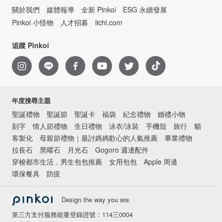
關於我們
媒體報導
全新 Pinkoi
ESG 永續發展
Pinkoi 小怪物
人才招募
iichi.com
追蹤 Pinkoi
年度搜尋主題
聖誕禮物
聖誕節
聖誕卡
福袋
紀念禮物
婚禮小物
刻字
情人節禮物
生日禮物
泳衣/泳裝
手機殼
旅行
貓
客製化
母親節禮物｜最討媽媽歡心的人氣推薦
畢業禮物
拉長石
黑曜石
月光石
Gogoro 週邊配件
穿梭都市生活．男生包包推薦
女用包包
Apple 周邊
環保餐具
防疫
Design the way you are.
第三方支付服務能量登錄證號：114三0004