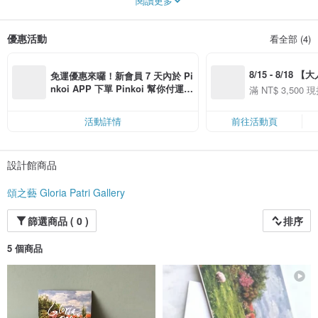
閱讀更多
* Offer Limited or Opened Edition Canvas Print. Pls contact artist directly via
email.
優惠活動
看全部 (4)
頌之藝品牌故事:
在一個夜晚，有一位女孩，用心、仔細且慢慢地將一顆顆五顏六色發亮的玻璃珠
子串成一條美麗的項鍊。每顆珠子裏都蘊藏著女孩心目中所嚮往的世界與夢想。
8/15 - 8/18 
儘管女孩走過無數的歲月，那條項鍊始終與她同行。然而，在一次不經意的情況
免運優惠來囉！新會員 7 天內於 Pi
下，項鍊掉落地上，散落四處。有的珠子遺落了、破碎了，不再是完整無缺。遺
季】滿 NT$3500
nkoi APP 下單 Pinkoi 幫你付運
滿 NT$ 3,500 現
落的找不著了，破碎的也不再發亮…許多年就這樣過去，那遺留的玻璃珠，完整
50
費，滿 NT$ 500 最高可折運費 NT
50
的或是缺口的珠子，不再散發五顏六色的光澤。
$ 100
活動詳情
前往活動頁
有一天，女孩無意間來到一棟看似不起眼的建築物。建築裡有一位工匠，他看到
女孩便問:「有什麼事我能幫上忙嗎?」 女孩說 :「你能不能幫我找回遺漏的玻璃
珠，並為我串回項鍊，恢復它起初的樣式?」 工匠回答:「這需要一些時間，但如
設計館商品
果妳願意讓我幫妳，我會再度恢復它，使妳戴在頸項上，並且它的光澤會比先前
的更美、更閃耀! 妳願意信任我嗎?」 女孩遲疑了片刻，心想，這麼多年過去了，
項鍊仍舊是破碎，若工匠能找回那掉落的玻璃珠，並恢復它起初的樣貌， 將會是
頌之藝 Gloria Patri Gallery
件令人興奮的事。 於是，女孩答應了。
篩選商品 ( 0 )
排序
就這樣等了許久......
這是一個特別的日子，女孩終於看見被修復的項鍊，她小心翼翼的將這條項鍊帶
5 個商品
在頸項上。霎那間，她望見鏡中的自己與項鍊，頓時多少回憶湧上心頭。就在她
凝視著項鍊時，她發現那鍊上有一顆特別耀眼的珠子， 它的光澤仿彿能穿透女孩
的眼目，觸摸女孩的心。女孩定睛望著它，用心感受，試圖抓住那一瞬間的感
動。因著這份感動，女孩開始探索她未曾經歷與想像過的世界，一個人，一份珍
貴的禮物，與她的夢想。