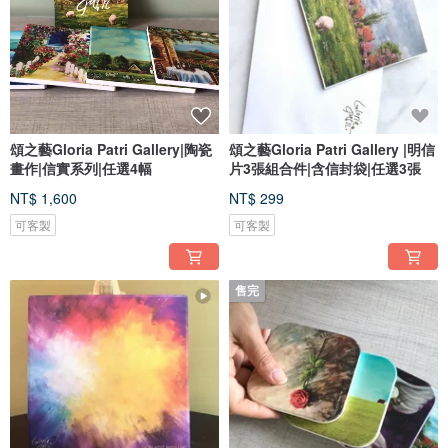
因著這份觸動，女孩繼續往前走，尋找那份珍寶。
女孩這樣走著走著...... 她從未輕易放棄找尋那珍寶，因為她明白，這是上帝為她
預備最珍貴的禮物。沒錯，那女孩就是: 頌之藝 (廖文君Jenny)。
多年前，我回到家，感受到飄盪的生命，摸不著也找不到生活的理由和目的。卻
在2014年，祂進入我的生命，原來看似黯淡無彩的生活從此不再一樣。我記得祂
引領著我的心，牽著我的手，帶我走進充滿色彩的世界，教我用一把畫刀，刻劃
出「生命」這幅畫作。創作時的我全然被祂的愛所包圍，以至於這份愛深深烙印
頌之藝Gloria Patri Gallery|陶瓷
頌之藝Gloria Patri Gallery |明信
在我的心。
畫作|信實系列|任選4幅
片3張組合件|含信封袋|任選3張
某日早晨，一如既往，我踏著緊湊的步伐前往國貿大樓，我的辦公室。正當我匆
NT$ 1,600
NT$ 299
忙穿越國貿大樓旁的莊敬路，頃刻間，我發覺路旁的一排綠色樹木上，每片葉子
都非常立體的跳出來，鮮豔亮麗的在我眼前晃動。當下的我著實不敢相信自己所
可客製
可客製
見。直到中午，我還想確認這景象是否依舊存在。於是我回到那條路上，仔細觀
看所有的樹木花草。不可思議地，我再度經歷這景像。自此以後，每每我望見花
草樹木，它們都以豐沛的色彩呈現在我眼前。我眼中的世界不再是一成不變、枯
燥乏味，而是充滿亮麗的顏色，五彩斑斕環繞著我，深深吸引我的心。
售完
慢慢的，我開始經歷心情上的轉變。有一天，祂告訴我，「勇敢的踏出去! 在色彩
的世界裡，妳會找到妳自己」。我深深地被祂放在我心中的畫面所吸引，那是一
幅對未來的憧憬。終於，我憑著信心及勇氣跨出去。對我來說，這是何等的不容
易! 跨入一個全新的領域，面對未知的挑戰與艱難，只因祂對我的愛與信實，我跟
隨。祂引領我度過層層的關卡，好似女孩的珍寶，愈琢磨愈閃耀。我真的回家了!
找回真實的自己。這才是我新生命的開始! 我走入那充滿光彩的玻璃珠裡，終於明
白了工匠的心意。
直到走完旅程，我才會知道最終的人生畫面是什麼。但當我完成這幅畫作時，我