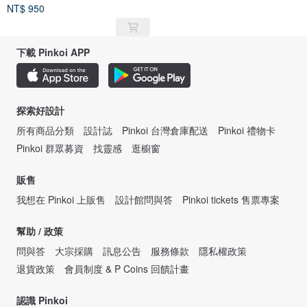
班
www.youtube.com/watch?time_continue...
NT$ 950
下載 Pinkoi APP
探索好設計
所有商品分類
設計誌
Pinkoi 台灣倉庫配送
Pinkoi 禮物卡
Pinkoi 群眾募資
找靈感
逛櫥窗
販售
我想在 Pinkoi 上販售
設計館問與答
Pinkoi tickets 售票專案
幫助 / 政策
問與答
大宗採購
訊息公告
服務條款
隱私權政策
退貨政策
會員制度 & P Coins 回饋計畫
認識 Pinkoi