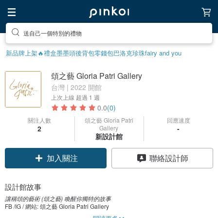
送自己一個特別的禮物
新品牌上架🔥
禮盒
墨墨頭後背包
零錢包
巴洛克珍珠
fairy and you
頌之藝 Gloria Patri Gallery
台灣 | 2022 開館
上次上線
超過 1 週
0.0
(0)
關注人數
頌之藝 Gloria Patri
回應速度
2
Gallery
-
新設計館
加入關注
聯絡設計師
設計館故事
讓稱頌的藝術 (頌之藝) 喚醒你獨特的故事
FB /IG / 網站: 頌之藝 Gloria Patri Gallery
www.gloriapatri.asia