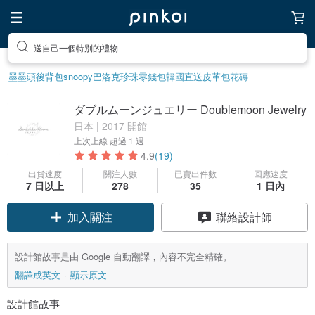
送自己一個特別的禮物
墨墨頭後背包
snoopy
巴洛克珍珠
零錢包
韓國直送皮革包
花磚
ダブルムーンジュエリー Doublemoon Jewelry
日本 | 2017 開館
上次上線
超過 1 週
4.9
(19)
出貨速度
關注人數
已賣出件數
回應速度
7 日以上
278
35
1 日內
加入關注
聯絡設計師
設計館故事是由 Google 自動翻譯，內容不完全精確。
翻譯成英文
顯示原文
設計館故事