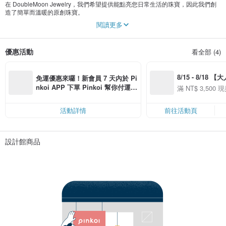
在 DoubleMoon Jewelry，我們希望提供能點亮您日常生活的珠寶，因此我們創
造了簡單而溫暖的原創珠寶。
閱讀更多
我們也接受珠寶的問題和訂單，所以如果您有任何要求，請隨時與我們聯繫。
優惠活動
看全部 (4)
8/15 - 8/18 
免運優惠來囉！新會員 7 天內於 Pi
季】滿 NT$3500
nkoi APP 下單 Pinkoi 幫你付運
滿 NT$ 3,500 現
50
費，滿 NT$ 500 最高可折運費 NT
50
$ 100
活動詳情
前往活動頁
設計館商品