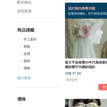
配件飾品
99 個商品
設計館內搜尋功能
包包提袋
點擊搜尋欄位，即可搜尋這間
商品標籤
手工製作
禮物
送禮
發飾
復古手染做舊20年代風格新
網紗帽手作網紗頭紗
禮物
US$ 37.60
顯示更多
獨家販售
價格