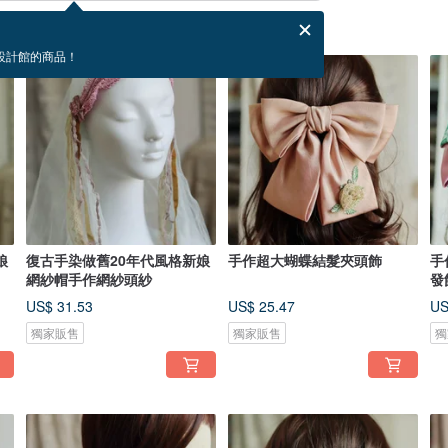
設計館的商品！
娘
復古手染做舊20年代風格新娘
手作超大蝴蝶結髮夾頭飾
手
網紗帽手作網紗頭紗
發
US$ 31.53
US$ 25.47
US
獨家販售
獨家販售
獨