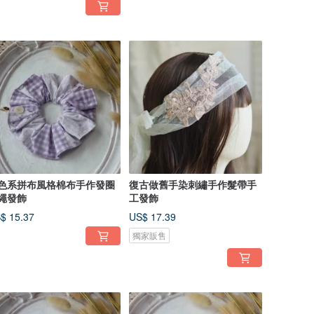
色系拼布風格棉布手作發圈
復古做舊手染刺繡手作髮帶手
繩發飾
工發飾
$ 15.37
US$ 17.39
獨家販售