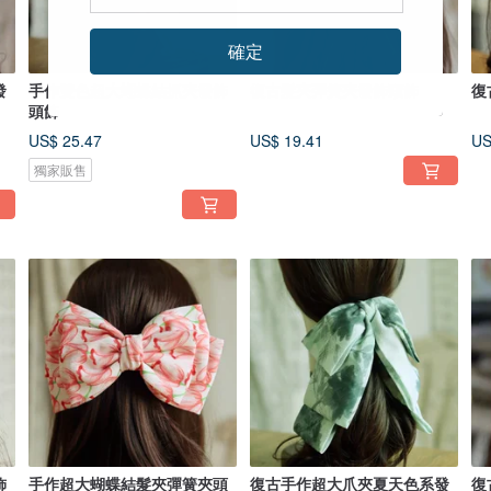
確定
發
手作雙色超大蝴蝶結抓夾發飾
復古髮夾彈簧夾發飾頭飾
復
頭飾
US$ 25.47
US$ 19.41
US
獨家販售
飾
手作超大蝴蝶結髮夾彈簧夾頭
復古手作超大爪夾夏天色系發
復