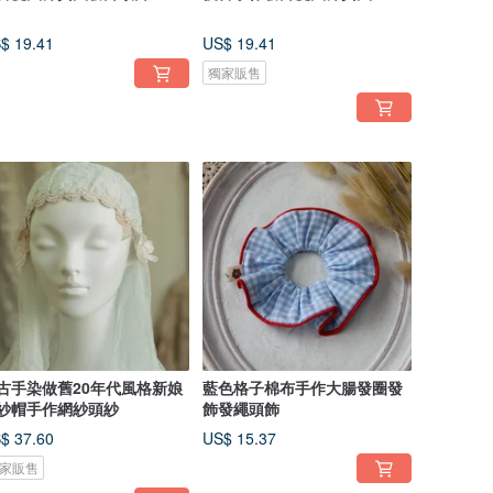
$ 19.41
US$ 19.41
獨家販售
古手染做舊20年代風格新娘
藍色格子棉布手作大腸發圈發
紗帽手作網紗頭紗
飾發繩頭飾
$ 37.60
US$ 15.37
家販售