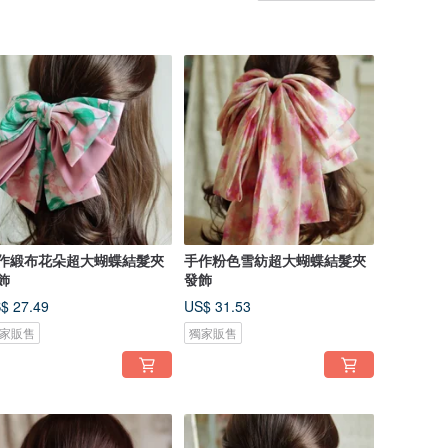
作緞布花朵超大蝴蝶結髮夾
手作粉色雪紡超大蝴蝶結髮夾
飾
發飾
$ 27.49
US$ 31.53
家販售
獨家販售