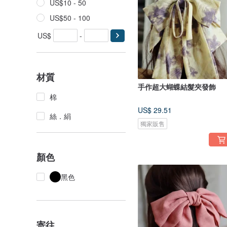
US$10 - 50
US$50 - 100
US$
-
材質
手作超大蝴蝶結髮夾發飾
棉
US$ 29.51
絲．絹
獨家販售
顏色
黑色
寄往