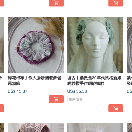
紗
碎花棉布手作大腸發圈發飾發
復古手染做舊20年代風格新娘
紫
繩頭飾
網紗帽手作網紗頭紗
發
US$ 15.37
US$ 35.58
US
獨家販售