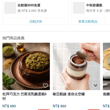
全館滿3000免運
中秋節優惠
滿 NT$ 3,000 享免運
每件享 9 折（
活動詳情
查看活動商品
熱門商品推薦
杜拜巧克力 巴斯克乳酪蛋糕5
歐亞航線 迷你太空罐
焦糖
吋
NT$ 680
NT$ 860
NT$