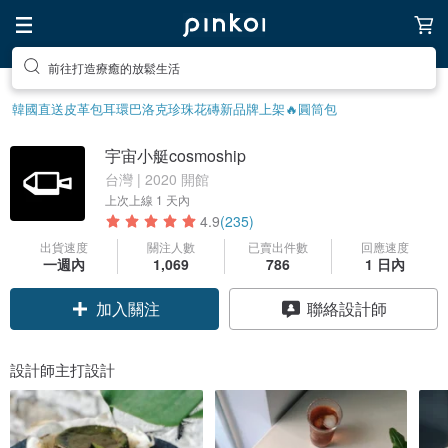
前往打造療癒的放鬆生活
前往尋找靈感吧
韓國直送皮革包
耳環
巴洛克珍珠
花磚
新品牌上架🔥
圓筒包
宇宙小艇cosmoship
台灣 | 2020 開館
上次上線
1 天內
4.9
(235)
出貨速度
關注人數
已賣出件數
回應速度
一週內
1,069
786
1 日內
加入關注
聯絡設計師
設計師主打設計