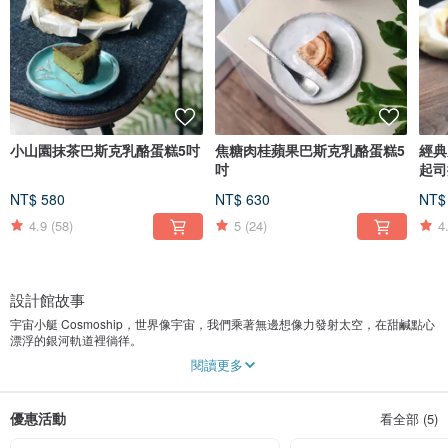
小山園抹茶巴斯克乳酪蛋糕5吋
焦糖肉桂蘋果巴斯克乳酪蛋糕5
經典
吋
起司
NT$ 580
NT$ 630
NT$
4.9
(58)
5
(24)
4
設計館故事
宇宙小艇 Cosmoship，世界像宇宙，我們乘著無邊想像力發射太空，在甜鹹點心
漂浮的銀河軌道裡徜徉。
以純熟細膩的手作烘焙工藝，大膽串連台灣在地特色食材，進行一場風味與質地
閱讀更多
的料理試驗，在炙熱烤盤與冷冽大理石之間，寫下回憶和夢想；在光年之間，傳
遞我們想對你說的話。
優惠活動
看全部 (5)
Endless exploring, nonstop journey, tasting and living.
無盡探險、無止旅程，品嚐著、生活著