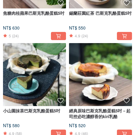
焦糖肉桂蘋果巴斯克乳酪蛋糕5吋
錫蘭莊園紅茶 巴斯克乳酪蛋糕5吋
NT$ 630
NT$ 550
5
(24)
4.9
(24)
小山園抹茶巴斯克乳酪蛋糕5吋
經典原味巴斯克乳酪蛋糕5吋－起
司控必吃濃醇香的kiri乳酪
NT$ 580
NT$ 520
4.9
(58)
4.9
(46)