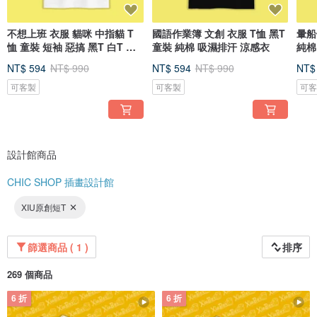
不想上班 衣服 貓咪 中指貓 T
國語作業簿 文創 衣服 T恤 黑T
暈船
恤 童裝 短袖 惡搞 黑T 白T 女
童裝 純棉 吸濕排汗 涼感衣
純棉
裝
NT$ 594
NT$ 990
NT$ 594
NT$ 990
NT$
可客製
可客製
可
設計館商品
CHIC SHOP 插畫設計館
XIU原創短T
篩選商品 ( 1 )
排序
269 個商品
6 折
6 折