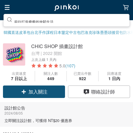
前往打造療癒的放鬆生活
韓國直送皮革包
台北手作課程
日本鑒定中古包
巴洛克珍珠
墨墨頭後背包
防水
CHIC SHOP 插畫設計館
台灣 | 2022 開館
上次上線
1 天內
5.0
(107)
出貨速度
關注人數
已賣出件數
回應速度
7 日以上
449
922
1 日內
領優惠券
聯絡設計師
加入關注
設計館公告
2024/08/05
立即關注設計館，可獲得 NT$20 優惠券