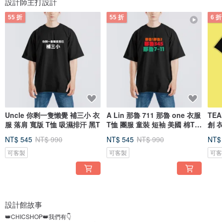
設計師主打設計
55 折
55 折
6 折
Uncle 你剩一隻懶覺 補三小 衣
A Lin 那魯 711 那魯 one 衣服
TEA
服 落肩 寬版 T恤 吸濕排汗 黑T
T恤 團服 童裝 短袖 美國 棉T
創 
黑
濕排
NT$ 545
NT$ 990
NT$ 545
NT$ 990
NT$
可客製
可客製
可
設計館故事
👑CHICSHOP👑我們有👇