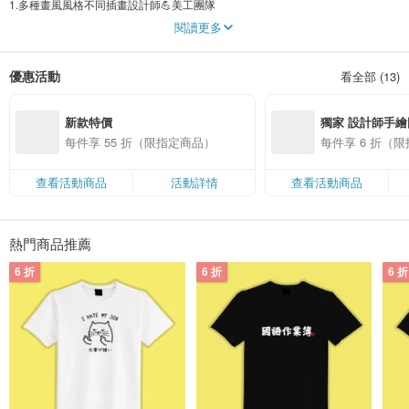
1.多種畫風風格不同插畫設計師💪美工團隊
2.專業製作團隊💪售前售後完整服務
閱讀更多
3.最良好的商品品質💪商品若有問題絕對負責到底
4.提供各種客製化訂製商品💪十多種材質的手機殼材質
5.最豐富的訂製經驗，各大平台賣場經營多年💪
優惠活動
看全部 (13)
上萬好評，高品質、高質感、服務佳、可信賴！
新款特價
獨家 設計師手繪
每件享 55 折（限指定商品）
每件享 6 折（
查看活動商品
活動詳情
查看活動商品
熱門商品推薦
6 折
6 折
6 折