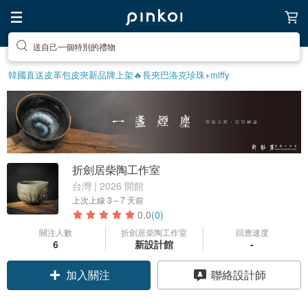
送自己一個特別的禮物
韓國直送皮革包
皮夾
新品牌上架🔥
長夾
巴洛克珍珠
+miffy
折劍居柴陶工作室
台灣 | 2026 開館
上次上線
3～7 天前
0.0
(0)
關注人數
折劍居柴陶工作室
回應速度
6
新設計館
-
加入關注
聯絡設計師