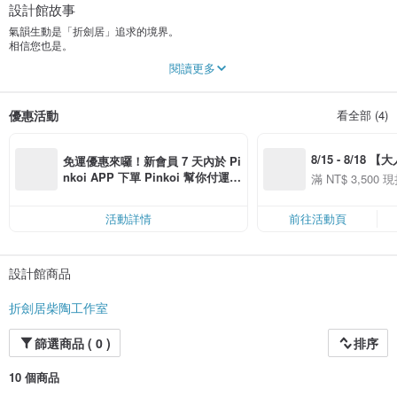
設計館故事
氣韻生動是「折劍居」追求的境界。
相信您也是。
2016 成立「折劍居柴陶工作室」專事柴燒陶茶碗及山水雕塑
閱讀更多
2019 瑞士卡魯日國際陶藝競賽 入選
2021 葡萄牙第15屆阿威羅國際藝術陶瓷雙年展 入選
2023 西班牙第11屆塔拉維拉國際陶藝雙年展 入選
優惠活動
看全部 (4)
2025 「臥石眠雲」柴燒陶塑個展 新北市鶯歌陶瓷博物館
8/15 - 8/18 
免運優惠來囉！新會員 7 天內於 Pi
季】滿 NT$3500
nkoi APP 下單 Pinkoi 幫你付運
滿 NT$ 3,500 現
50
費，滿 NT$ 500 最高可折運費 NT
50
$ 100
活動詳情
前往活動頁
設計館商品
折劍居柴陶工作室
篩選商品 ( 0 )
排序
10 個商品