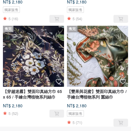
NT$ 2,180
NT$ 2,180
獨家販售
獨家販售
5
(16)
5
(54)
售完
售完
【穿越迷霧】雙面印真絲方巾 65
【豐果與花蜜】雙面印真絲方巾 /
x 65 / 手繪台灣植物系列絲巾
手繪台灣植物系列 蠶絲巾
NT$ 2,180
NT$ 2,180
5
(52)
獨家販售
5
(71)