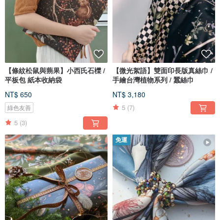
【條紋松鼠與蒴果】小西氏石櫟 /
【微光絮語】雙面印長版真絲巾 /
平板包 紙本收納袋
手繪台灣植物系列 / 蠶絲巾
NT$ 650
NT$ 3,180
5
(7)
綠色友善
5
(3)
免運