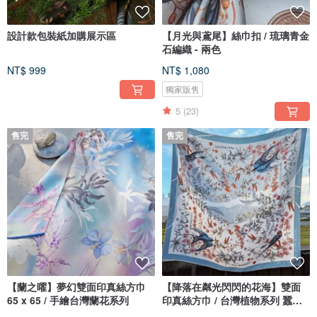
設計款包裝紙加購展示區
【月光與鳶尾】絲巾扣 / 琉璃青金
石編織 - 兩色
NT$ 999
NT$ 1,080
獨家販售
5
(23)
售完
售完
【蘭之曜】夢幻雙面印真絲方巾
【降落在粼光閃閃的花海】雙面
65 x 65 / 手繪台灣蘭花系列
印真絲方巾 / 台灣植物系列 蠶絲
巾