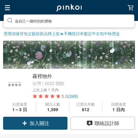
送自己一個特別的禮物
墨墨頭後背包
父親節
新品牌上架🔥
手機殼
日本鑒定中古包
中秋禮盒
霧裡物外
台灣 | 2022 開館
上次上線
1 天內
5.0
(268)
出貨速度
關注人數
已賣出件數
回應速度
1～3 日
1,399
812
1 日內
領優惠券
聯絡設計師
加入關注