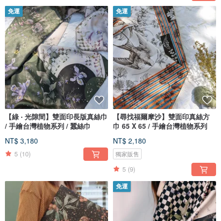
免運
免運
【綠 ‧ 光隙間】雙面印長版真絲巾
【尋找福爾摩沙】雙面印真絲方
/ 手繪台灣植物系列 / 蠶絲巾
巾 65 X 65 / 手繪台灣植物系列
NT$ 3,180
NT$ 2,180
5
(10)
獨家販售
5
(9)
免運