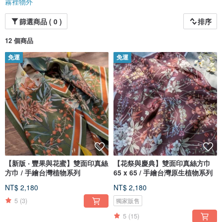
霧裡物外
篩選商品 ( 0 )
排序
12 個商品
免運
免運
【新版 ‧ 豐果與花蜜】雙面印真絲
【花祭與慶典】雙面印真絲方巾
方巾 / 手繪台灣植物系列
65 x 65 / 手繪台灣原生植物系列
NT$ 2,180
NT$ 2,180
5
(3)
獨家販售
5
(15)