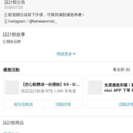
設計館公告
2026/07/28
▒ 歡迎關注或留下評價，可獲得滿額優惠券噢✨
▒ Instagram / @betweenmist_
設計館故事
▒ 關於品牌
【霧裡物外】 為台灣設計師以台灣原生植物與在地動物為主題手繪而製。
閱讀更多
霧裡，穿越深林薄霧，撥開福爾摩沙原生植物的神秘面紗。
物外，物件本身之外所帶來的意義。
優惠活動
看全部 (5)
台灣原生花卉雖沒有爭奇鬥豔的艷麗外觀，卻小巧精緻、迷人，總在森林角落悄
然綻放它的美麗。希望透過生活物件與原生物種插畫的結合，讓更多人認識台灣
【把心動變成一份禮物】8/6 - 8/20 
植物與花鳥等動物的美麗。
免運優惠來囉！新會
精選品牌全館滿 NT$1,000 免運
nkoi APP 下單
指定設計館滿 NT$ 1,000 享免運
願透過此送你一頁遼闊山景、一匙美麗湖泊、一葉來自春天的氣息。
費，滿 NT$ 50
盼望他們輕柔地支撐起您忙碌的城市生活...。
$ 100
前往活動頁
活動詳情
活動詳
▒ Instagram：betweenmist_
設計館商品