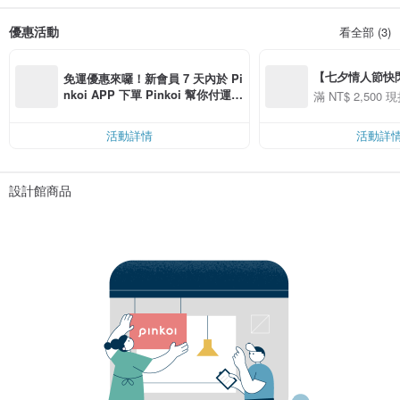
優惠活動
看全部 (3)
【七夕情人節快閃】8
免運優惠來囉！新會員 7 天內於 Pi
用 APP 購買任一
nkoi APP 下單 Pinkoi 幫你付運
滿 NT$ 2,500 現
00 現折 NT$100
費，滿 NT$ 500 最高可折運費 NT
$ 100
活動詳情
活動詳
設計館商品