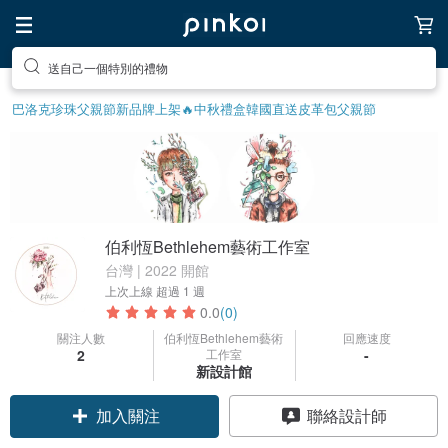
送自己一個特別的禮物
巴洛克珍珠
父親節
新品牌上架🔥
中秋禮盒
韓國直送皮革包
父親節
伯利恆Bethlehem藝術工作室
台灣 | 2022 開館
上次上線
超過 1 週
0.0
(0)
關注人數
伯利恆Bethlehem藝術
回應速度
2
工作室
-
新設計館
加入關注
聯絡設計師