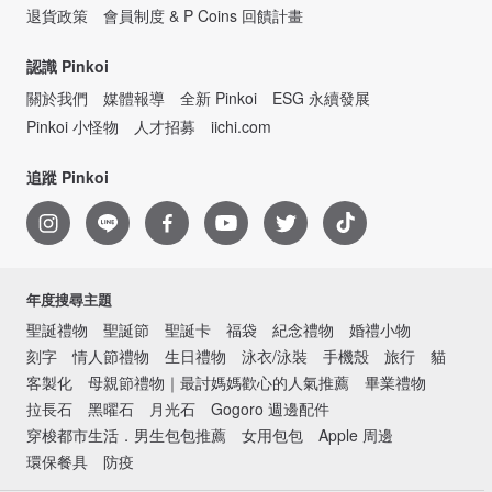
退貨政策
會員制度 & P Coins 回饋計畫
認識 Pinkoi
關於我們
媒體報導
全新 Pinkoi
ESG 永續發展
Pinkoi 小怪物
人才招募
iichi.com
追蹤 Pinkoi
年度搜尋主題
聖誕禮物
聖誕節
聖誕卡
福袋
紀念禮物
婚禮小物
刻字
情人節禮物
生日禮物
泳衣/泳裝
手機殼
旅行
貓
客製化
母親節禮物｜最討媽媽歡心的人氣推薦
畢業禮物
拉長石
黑曜石
月光石
Gogoro 週邊配件
穿梭都市生活．男生包包推薦
女用包包
Apple 周邊
環保餐具
防疫