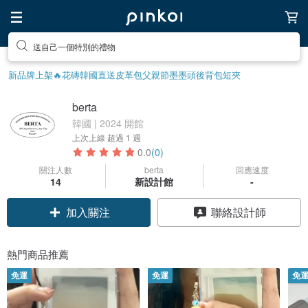
送自己一個特別的禮物
新品牌上架🔥
花磚
韓國直送皮革包
父親節
墨墨頭後背包
短夾
berta
韓國 | 2024 開館
上次上線
超過 1 週
0.0
(0)
關注人數
berta
回應速度
14
新設計館
-
加入關注
聯絡設計師
熱門商品推薦
免運
免運
免