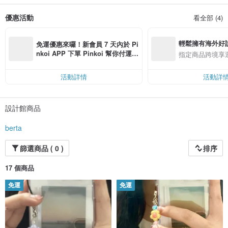
讓我們一起創造幸福的時刻吧！
優惠活動
看全部 (4)
輕鬆擁有海外好
免運優惠來囉！新會員 7 天內於 Pi
nkoi APP 下單 Pinkoi 幫你付運
指定商品跨境享
費，滿 NT$ 500 最高可折運費 NT
$ 100
活動詳情
活動詳
設計館商品
berta
篩選商品 ( 0 )
排序
17 個商品
免運
免運