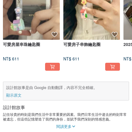
可愛房屋串珠鑰匙圈
可愛房子串飾鑰匙圈
20
NT$ 611
NT$ 611
NT$
設計館故事是由 Google 自動翻譯，內容不完全精確。
顯示原文
設計館故事
記住珍貴的時刻是我們生活中非常重要的因素。我們日常生活中逝去的時刻常常
被遺忘，但這些記憶塑造了我們的身份，並賦予我們深刻的情感意義。
保留著日常的小小幸福和特別的回憶，我最珍惜和親人相處的寶貴時光。我想和
閱讀更多
你分享珍貴的回憶，創造新的故事。