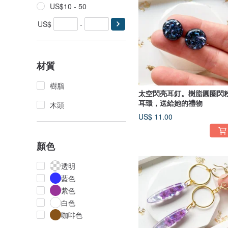
US$10 - 50
US$
-
材質
樹脂
太空閃亮耳釘。樹脂圓圈閃
耳環，送給她的禮物
木頭
US$ 11.00
顏色
透明
藍色
紫色
白色
咖啡色