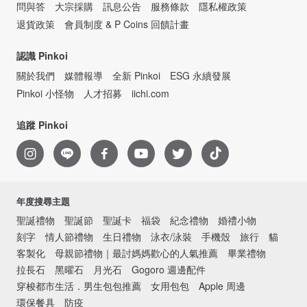
問與答
大宗採購
訊息公告
服務條款
隱私權政策
退貨政策
會員制度 & P Coins 回饋計畫
認識 Pinkoi
關於我們
媒體報導
全新 Pinkoi
ESG 永續發展
Pinkoi 小怪物
人才招募
iichi.com
追蹤 Pinkoi
年度搜尋主題
聖誕禮物
聖誕節
聖誕卡
福袋
紀念禮物
婚禮小物
刻字
情人節禮物
生日禮物
泳衣/泳裝
手機殼
旅行
貓
客製化
母親節禮物｜最討媽媽歡心的人氣推薦
畢業禮物
拉長石
黑曜石
月光石
Gogoro 週邊配件
穿梭都市生活．男生包包推薦
女用包包
Apple 周邊
環保餐具
防疫