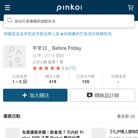
前往打造療癒的放鬆生活
韓國直送皮革包
皮夾
新品牌上架🔥
結婚書約
巴洛克珍珠
圓筒包
平常日＿Before Friday
台灣 | 2014 開館
上次上線
超過 1 週
5.0
(77)
出貨速度
關注人數
已賣出件數
回應速度
1～3 日
419
155
-
加入關注
聯絡設計師
優惠活動
看全部 (3)
【七夕情人節快閃】8
免運優惠來囉！新會員 7 天內於 Pi
用 APP 購買任一
nkoi APP 下單 Pinkoi 幫你付運