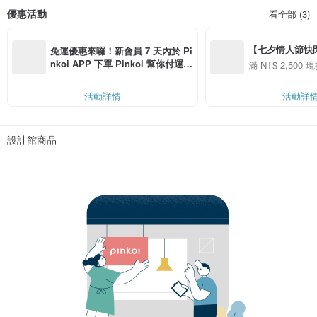
優惠活動
看全部 (3)
【七夕情人節快閃】8
免運優惠來囉！新會員 7 天內於 Pi
用 APP 購買任一
nkoi APP 下單 Pinkoi 幫你付運
滿 NT$ 2,500 現
00 現折 NT$100
費，滿 NT$ 500 最高可折運費 NT
$ 100
活動詳情
活動詳
設計館商品