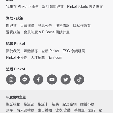
我想在 Pinkoi 上販售
設計館問與答
Pinkoi tickets 售票專案
幫助 / 政策
問與答
大宗採購
訊息公告
服務條款
隱私權政策
退貨政策
會員制度 & P Coins 回饋計畫
認識 Pinkoi
關於我們
媒體報導
全新 Pinkoi
ESG 永續發展
Pinkoi 小怪物
人才招募
iichi.com
追蹤 Pinkoi
年度搜尋主題
聖誕禮物
聖誕節
聖誕卡
福袋
紀念禮物
婚禮小物
刻字
情人節禮物
生日禮物
泳衣/泳裝
手機殼
旅行
貓