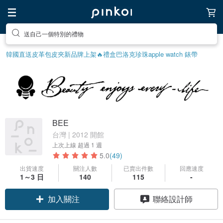
送自己一個特別的禮物
韓國直送皮革包
皮夾
新品牌上架🔥
禮盒
巴洛克珍珠
apple watch 錶帶
BEE
台灣 | 2012 開館
上次上線
超過 1 週
5.0
(49)
出貨速度
關注人數
已賣出件數
回應速度
1～3 日
140
115
-
加入關注
聯絡設計師