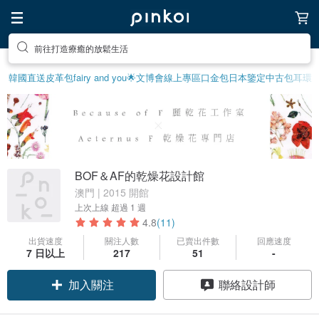
前往打造療癒的放鬆生活
韓國直送皮革包
fairy and you
🌟文博會線上專區
口金包
日本鑒定中古包
耳環
BOF＆AF的乾燥花設計館
澳門 | 2015 開館
上次上線
超過 1 週
4.8
(11)
出貨速度
關注人數
已賣出件數
回應速度
7 日以上
217
51
-
加入關注
聯絡設計師