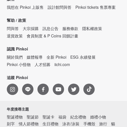
我想在 Pinkoi 上販售
設計館問與答
Pinkoi tickets 售票專案
幫助 / 政策
問與答
大宗採購
訊息公告
服務條款
隱私權政策
退貨政策
會員制度 & P Coins 回饋計畫
認識 Pinkoi
關於我們
媒體報導
全新 Pinkoi
ESG 永續發展
Pinkoi 小怪物
人才招募
iichi.com
追蹤 Pinkoi
年度搜尋主題
聖誕禮物
聖誕節
聖誕卡
福袋
紀念禮物
婚禮小物
刻字
情人節禮物
生日禮物
泳衣/泳裝
手機殼
旅行
貓