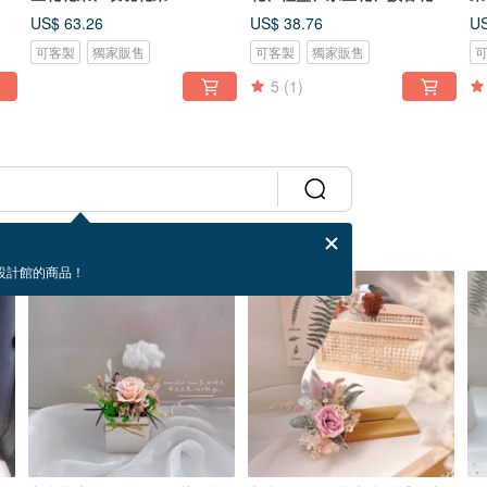
燥
US$ 63.26
US$ 38.76
US
可客製
獨家販售
可客製
獨家販售
5
(1)
設計館的商品！