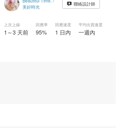
Beautiful Time. /
聯絡設計師
美好時光
上次上線
回應率
回應速度
平均出貨速度
1～3 天前
95%
1 日內
一週內