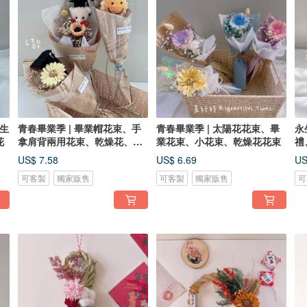
永生
青春畢業季 | 畢業帽花束、手
青春畢業季 | 太陽花花束、畢
永
花
拿肩背兩用花束、乾燥花、編
業花束、小花束、乾燥花花束
禮
織花
師
US$ 7.58
US$ 6.69
US
可客製
獨家販售
可客製
獨家販售
可