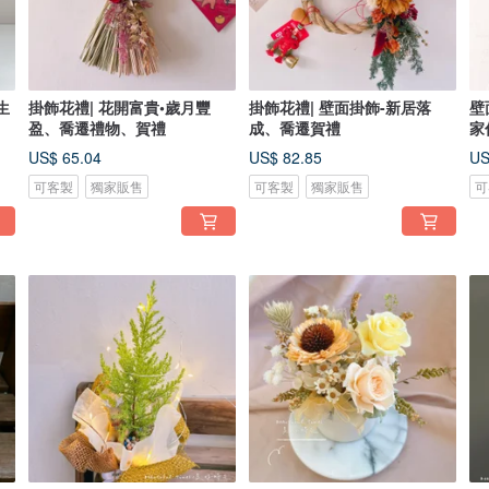
生
掛飾花禮| 花開富貴•歲月豐
掛飾花禮| 壁面掛飾-新居落
壁
盈、喬遷禮物、賀禮
成、喬遷賀禮
家
US$ 65.04
US$ 82.85
US
可客製
獨家販售
可客製
獨家販售
可