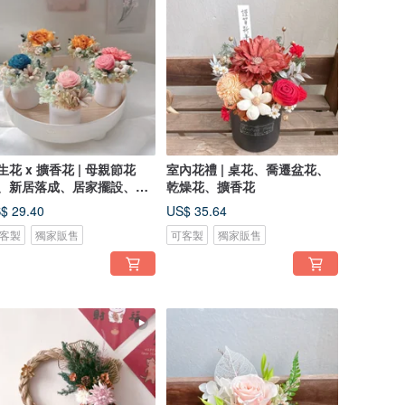
生花 x 擴香花 | 母親節花
室內花禮 | 桌花、喬遷盆花、
、新居落成、居家擺設、謝
乾燥花、擴香花
禮
$ 29.40
US$ 35.64
客製
獨家販售
可客製
獨家販售