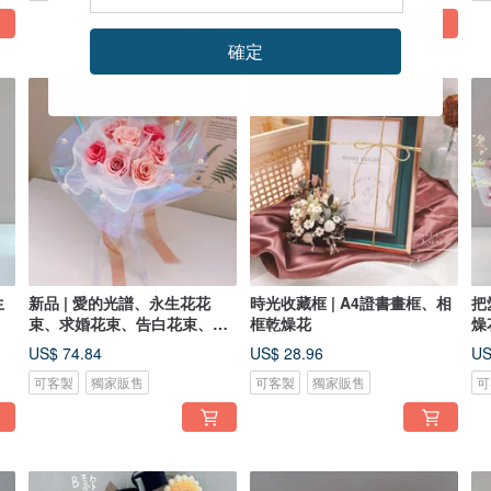
確定
生
新品 | 愛的光譜、永生花花
時光收藏框 | A4證書畫框、相
把
束、求婚花束、告白花束、生
框乾燥花
燥
日花束
康
US$ 74.84
US$ 28.96
US
可客製
獨家販售
可客製
獨家販售
可