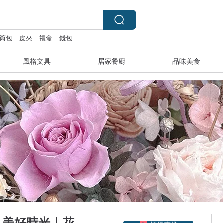
筒包
皮夾
禮盒
錢包
風格文具
居家餐廚
品味美食
領優惠券
s. / 美好時光｜花