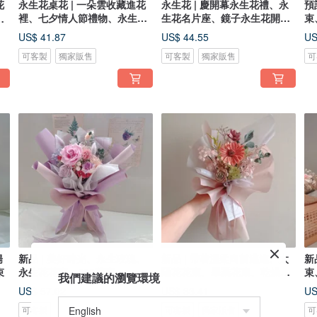
花
永生花桌花 | 一朵雲收藏進花
永生花 | 慶開幕永生花禮、永
預
裡、七夕情人節禮物、永生花
生花名片座、鏡子永生花開幕
束
、
禮
禮
束
US$ 41.87
US$ 44.55
US
可客製
獨家販售
可客製
獨家販售
可
陽
新品 | 美好時光、永生玫瑰、
新品 | 帶著溫柔向前邁進、太
新
束
永生花花束、520花束
陽花花束、畢業花束、乾燥花
束
我們建議的瀏覽環境
束
US$ 57.02
US$ 33.41
US
可客製
可客製
獨家販售
可