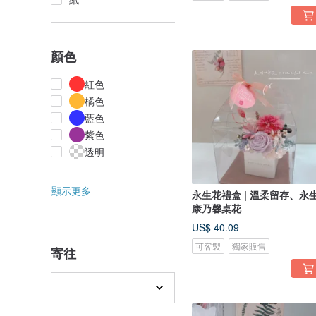
顏色
紅色
橘色
藍色
紫色
透明
顯示更多
永生花禮盒 | 溫柔留存、永
康乃馨桌花
US$ 40.09
可客製
獨家販售
寄往