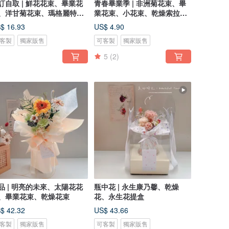
訂自取 | 鮮花花束、畢業花
青春畢業季 | 非洲菊花束、畢
、洋甘菊花束、瑪格麗特花
業花束、小花束、乾燥索拉花
花束
$ 16.93
US$ 4.90
客製
獨家販售
可客製
獨家販售
5
(2)
品 | 明亮的未來、太陽花花
瓶中花 | 永生康乃馨、乾燥
、畢業花束、乾燥花束
花、永生花提盒
$ 42.32
US$ 43.66
客製
獨家販售
可客製
獨家販售