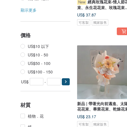
經典玫瑰花束-情人節
New
束、永生花花束、玫瑰花束
顯示更多
七夕
US$ 37.87
可客製
獨家販售
價格
US$10 以下
US$10 - 50
US$50 - 100
US$100 - 150
US$
-
新品 | 帶著光向前邁進、太
材質
花花束、畢業花束、乾燥花
植物．花
US$ 23.17
可客製
獨家販售
紙