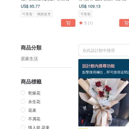
花禮、桌
物
US$ 95.77
US$ 109.13
可客製
獨家販售
可客製
5
(1)
商品分類
居家生活
68 個商品
設計館內搜尋功能
點擊搜尋欄位，即可搜尋這間
商品標籤
乾燥花
永生花
花束
不凋花
情人節 花束