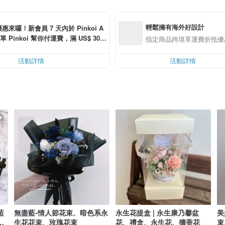
輕鬆擁有海外好設計
惠來囉！新會員 7 天內於 Pinkoi A
單 Pinkoi 幫你付運費，滿 US$ 30.0
指定商品跨境享運費折抵優
可折運費 US$ 6.00
活動詳情
活動詳情
藍
無盡藍-情人節花束、暗色系永
永生花提盒 | 永生康乃馨盆
美
禮
生花花束、玫瑰花束
花、禮盒、永生花、擴香花
束