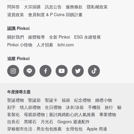
問與答
大宗採購
訊息公告
服務條款
隱私權政策
退貨政策
會員制度 & P Coins 回饋計畫
認識 Pinkoi
關於我們
媒體報導
全新 Pinkoi
ESG 永續發展
Pinkoi 小怪物
人才招募
iichi.com
追蹤 Pinkoi
年度搜尋主題
聖誕禮物
聖誕節
聖誕卡
福袋
紀念禮物
婚禮小物
刻字
情人節禮物
生日禮物
泳衣/泳裝
手機殼
旅行
貓
客製化
母親節禮物｜最討媽媽歡心的人氣推薦
畢業禮物
拉長石
黑曜石
月光石
Gogoro 週邊配件
穿梭都市生活．男生包包推薦
女用包包
Apple 周邊