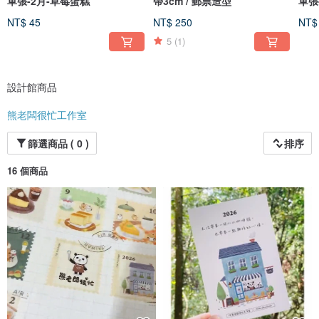
單張-2月-草莓蛋糕
帶3cm / 郵票造型
單張
NT$ 45
NT$ 250
NT$
5
(1)
設計館商品
熊老闆很忙工作室
篩選商品 ( 0 )
排序
16 個商品