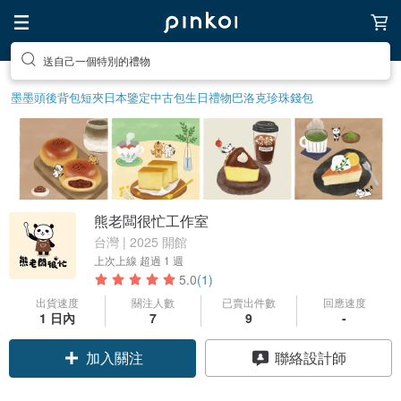
送自己一個特別的禮物
墨墨頭後背包
短夾
日本鑒定中古包
生日禮物
巴洛克珍珠
錢包
熊老闆很忙工作室
台灣 | 2025 開館
上次上線
超過 1 週
5.0
(1)
出貨速度
關注人數
已賣出件數
回應速度
1 日內
7
9
-
加入關注
聯絡設計師