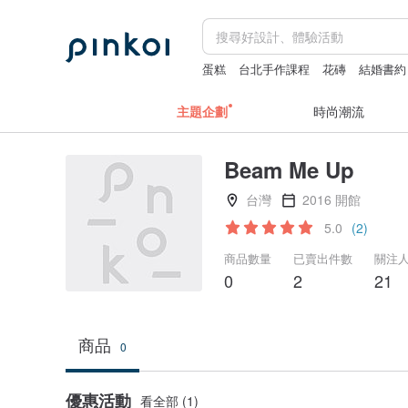
蛋糕
台北手作課程
花磚
結婚書約
主題企劃
時尚潮流
Beam Me Up
台灣
2016 開館
5.0
(2)
商品數量
已賣出件數
關注
0
2
21
商品
0
優惠活動
看全部 (1)