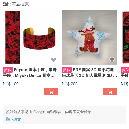
熱門商品推薦
Peyote 圖案手鍊，串珠
PDF 圖案 3D 星形駝鹿
數位
數位
數
手鍊，Miyuki Delica 圖案，
串珠星形 3D 仙人掌星形 3D 星
手鍊，
Peyote 針跡
形圖案
Peyo
NT$ 129
NT$ 226
NT$
設計館故事是由 Google 自動翻譯，內容不完全精確。
顯示原文