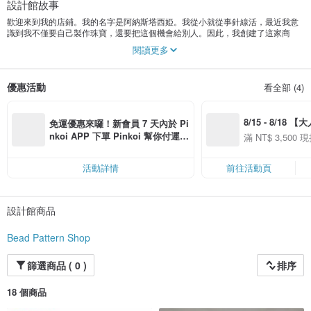
設計館故事
歡迎來到我的店鋪。我的名字是阿納斯塔西婭。我從小就從事針線活，最近我意
識到我不僅要自己製作珠寶，還要把這個機會給別人。因此，我創建了這家商
店，您可以在其中找到製作手鐲、耳環等的圖案。
閱讀更多
感謝您訪問我的商店。我希望你會喜歡它。
優惠活動
看全部 (4)
8/15 - 8/18 
免運優惠來囉！新會員 7 天內於 Pi
季】滿 NT$3500
nkoi APP 下單 Pinkoi 幫你付運
滿 NT$ 3,500 現
50
費，滿 NT$ 500 最高可折運費 NT
50
$ 100
活動詳情
前往活動頁
設計館商品
Bead Pattern Shop
篩選商品 ( 0 )
排序
18 個商品