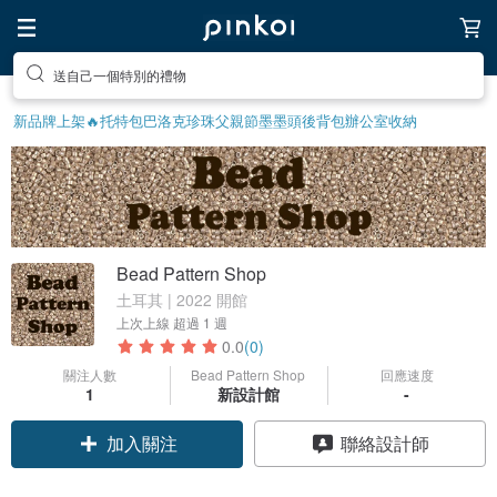
送自己一個特別的禮物
新品牌上架🔥
托特包
巴洛克珍珠
父親節
墨墨頭後背包
辦公室收納
Bead Pattern Shop
土耳其 | 2022 開館
上次上線
超過 1 週
0.0
(0)
關注人數
Bead Pattern Shop
回應速度
1
新設計館
-
加入關注
聯絡設計師