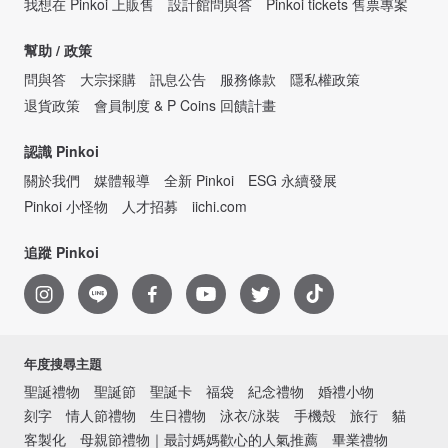
我想在 Pinkoi 上販售
設計館問與答
Pinkoi tickets 售票專案
幫助 / 政策
問與答
大宗採購
訊息公告
服務條款
隱私權政策
退貨政策
會員制度 & P Coins 回饋計畫
認識 Pinkoi
關於我們
媒體報導
全新 Pinkoi
ESG 永續發展
Pinkoi 小怪物
人才招募
iichi.com
追蹤 Pinkoi
年度搜尋主題
聖誕禮物
聖誕節
聖誕卡
福袋
紀念禮物
婚禮小物
刻字
情人節禮物
生日禮物
泳衣/泳裝
手機殼
旅行
貓
客製化
母親節禮物｜最討媽媽歡心的人氣推薦
畢業禮物