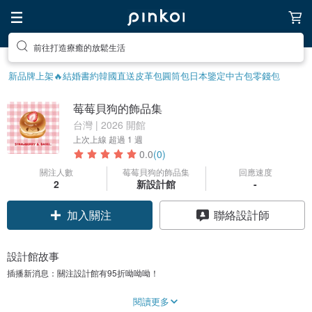
前往打造療癒的放鬆生活
前往尋找靈感吧
新品牌上架🔥
結婚書約
韓國直送皮革包
圓筒包
日本鑒定中古包
零錢包
莓莓貝狗的飾品集
台灣 | 2026 開館
上次上線
超過 1 週
0.0
(0)
關注人數
莓莓貝狗的飾品集
回應速度
領優惠券
2
新設計館
-
聯絡設計師
加入關注
設計館故事
插播新消息：關注設計館有95折呦呦呦！
【關於莓莓貝狗】
閱讀更多
莓莓貝狗是一個以簡約日常為核心的日系飾品品牌。每件飾品皆由手作完成，因