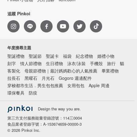
追蹤 Pinkoi
年度搜尋主題
聖誕禮物
聖誕節
聖誕卡
福袋
紀念禮物
婚禮小物
刻字
情人節禮物
生日禮物
泳衣/泳裝
手機殼
旅行
貓
客製化
母親節禮物｜最討媽媽歡心的人氣推薦
畢業禮物
拉長石
黑曜石
月光石
Gogoro 週邊配件
穿梭都市生活．男生包包推薦
女用包包
Apple 周邊
環保餐具
防疫
Design the way you are.
第三方支付服務能量登錄證號：114三0004
食品業者登錄字號：A-153674659-00000-3
© 2026 Pinkoi Inc.