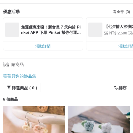
此沒有兩個作品會完全相同，就像沒有兩個一樣的你。從工作到生活，都能找到
能陪伴你的小物，讓日常變得更可愛、更像自己。
優惠活動
看全部 (3)
【七夕情人節快閃】8
免運優惠來囉！新會員 7 天內於 Pi
用 APP 購買任一
nkoi APP 下單 Pinkoi 幫你付運
滿 NT$ 2,500 現
00 現折 NT$100
費，滿 NT$ 500 最高可折運費 NT
$ 100
活動詳情
活動詳
設計館商品
莓莓貝狗的飾品集
篩選商品 ( 0 )
排序
6 個商品