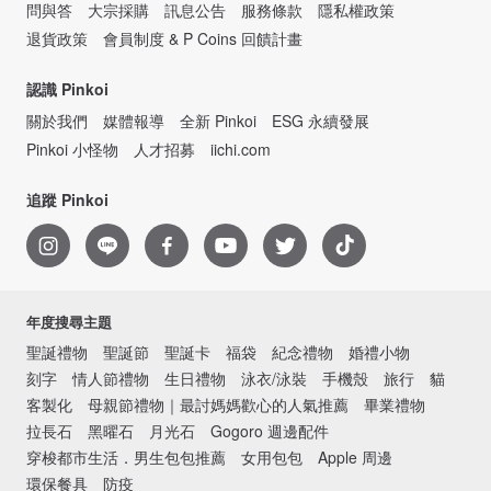
問與答
大宗採購
訊息公告
服務條款
隱私權政策
退貨政策
會員制度 & P Coins 回饋計畫
認識 Pinkoi
關於我們
媒體報導
全新 Pinkoi
ESG 永續發展
Pinkoi 小怪物
人才招募
iichi.com
追蹤 Pinkoi
年度搜尋主題
聖誕禮物
聖誕節
聖誕卡
福袋
紀念禮物
婚禮小物
刻字
情人節禮物
生日禮物
泳衣/泳裝
手機殼
旅行
貓
客製化
母親節禮物｜最討媽媽歡心的人氣推薦
畢業禮物
拉長石
黑曜石
月光石
Gogoro 週邊配件
穿梭都市生活．男生包包推薦
女用包包
Apple 周邊
環保餐具
防疫