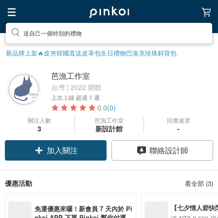
送自己一個特別的禮物
新品牌上架🔥
皮夾
韓國直送皮革包
生日禮物
巴洛克珍珠
斜背包
芭漁工作室
台灣 | 2022 開館
上次上線
超過 1 週
0.0
(0)
關注人數
芭漁工作室
回應速度
3
新設計館
-
加入關注
聯絡設計師
優惠活動
看全部 (3)
【七夕情人節快閃】8
免運優惠來囉！新會員 7 天內於 Pi
用 APP 購買任一
nkoi APP 下單 Pinkoi 幫你付運