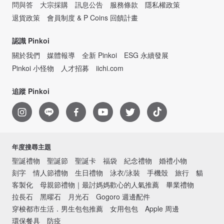
問與答
大宗採購
訊息公告
服務條款
隱私權政策
退貨政策
會員制度 & P Coins 回饋計畫
認識 Pinkoi
關於我們
媒體報導
全新 Pinkoi
ESG 永續發展
Pinkoi 小怪物
人才招募
iichi.com
追蹤 Pinkoi
年度搜尋主題
聖誕禮物
聖誕節
聖誕卡
福袋
紀念禮物
婚禮小物
刻字
情人節禮物
生日禮物
泳衣/泳裝
手機殼
旅行
貓
客製化
母親節禮物｜最討媽媽歡心的人氣推薦
畢業禮物
拉長石
黑曜石
月光石
Gogoro 週邊配件
穿梭都市生活．男生包包推薦
女用包包
Apple 周邊
環保餐具
防疫