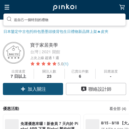
送自己一個特別的禮物
日本鑒定中古包
托特包
墨墨頭後背包
生日禮物
新品牌上架🔥
皮夾
寶于家居美學
台灣 | 2021 開館
上次上線
超過 1 週
5.0
(1)
出貨速度
關注人數
已賣出件數
回應速度
領優惠券
7 日以上
23
6
-
加入關注
聯絡設計師
優惠活動
看全部 (4)
8/15 - 8/18 
免運優惠來囉！新會員 7 天內於 Pi
季】滿 NT$3500
nkoi APP 下單 Pinkoi 幫你付運