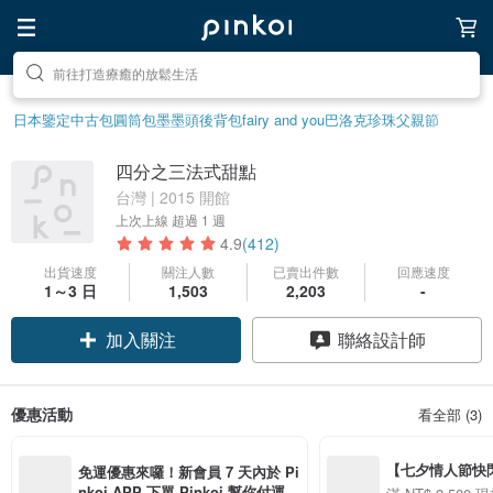
前往打造療癒的放鬆生活
前往尋找靈感吧
日本鑒定中古包
圓筒包
墨墨頭後背包
fairy and you
巴洛克珍珠
父親節
四分之三法式甜點
台灣 | 2015 開館
上次上線
超過 1 週
4.9
(412)
出貨速度
關注人數
已賣出件數
回應速度
1～3 日
1,503
2,203
-
加入關注
聯絡設計師
優惠活動
看全部 (3)
【七夕情人節快閃】8
免運優惠來囉！新會員 7 天內於 Pi
用 APP 購買任一
nkoi APP 下單 Pinkoi 幫你付運