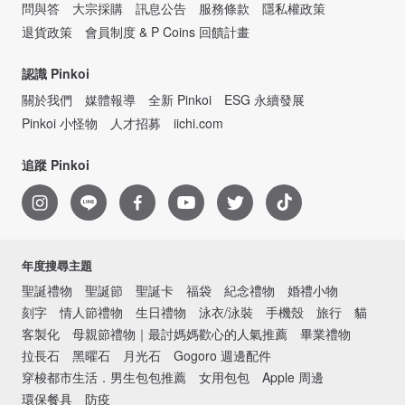
問與答
大宗採購
訊息公告
服務條款
隱私權政策
退貨政策
會員制度 & P Coins 回饋計畫
認識 Pinkoi
關於我們
媒體報導
全新 Pinkoi
ESG 永續發展
Pinkoi 小怪物
人才招募
iichi.com
追蹤 Pinkoi
年度搜尋主題
聖誕禮物
聖誕節
聖誕卡
福袋
紀念禮物
婚禮小物
刻字
情人節禮物
生日禮物
泳衣/泳裝
手機殼
旅行
貓
客製化
母親節禮物｜最討媽媽歡心的人氣推薦
畢業禮物
拉長石
黑曜石
月光石
Gogoro 週邊配件
穿梭都市生活．男生包包推薦
女用包包
Apple 周邊
環保餐具
防疫