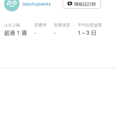
baochujewelry
聯絡設計師
上次上線
回應率
回應速度
平均出貨速度
超過 1 週
-
-
1～3 日