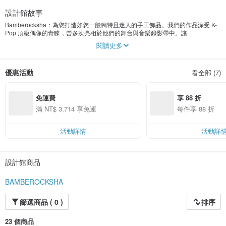
設計館故事
Bamberocksha：為您打造如您一般獨特且迷人的手工飾品。我們的作品深受 K-
Pop 頂級偶像的青睞，曾多次亮相於他們的舞台與音樂錄影帶中。讓
Bamberocksha 的飾品為您的視覺帶來酷炫的感受，同時點燃您心中的熱情。戴
閱讀更多
上 Bamberocksha 的手工珍品，讓自己如明星般閃耀吧！以滿滿的愛精心製作。
優惠活動
看全部 (7)
免運費
享 88 折
滿 NT$ 3,714 享免運
每件享 88 折
活動詳情
活動詳
設計館商品
BAMBEROCKSHA
篩選商品 ( 0 )
排序
23 個商品