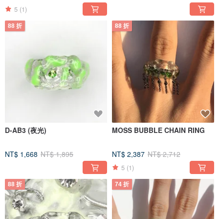
5
(1)
88 折
88 折
D-AB3 (夜光)
MOSS BUBBLE CHAIN RING
NT$ 1,668
NT$ 1,895
NT$ 2,387
NT$ 2,712
5
(1)
88 折
74 折