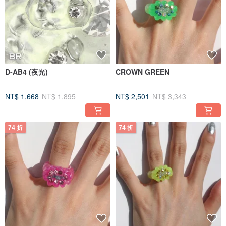
D-AB4 (夜光)
CROWN GREEN
NT$ 1,668
NT$ 1,895
NT$ 2,501
NT$ 3,343
74 折
74 折