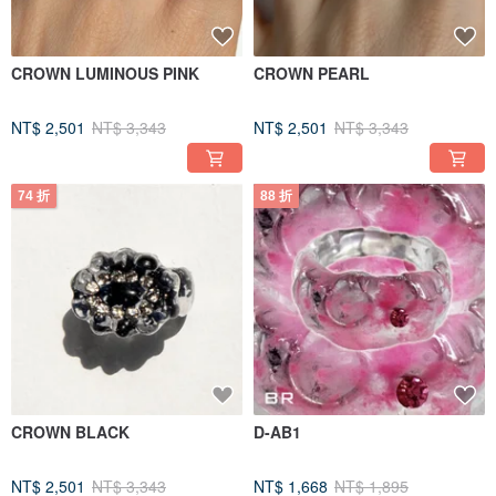
CROWN LUMINOUS PINK
CROWN PEARL
NT$ 2,501
NT$ 3,343
NT$ 2,501
NT$ 3,343
74 折
88 折
CROWN BLACK
D-AB1
NT$ 2,501
NT$ 3,343
NT$ 1,668
NT$ 1,895