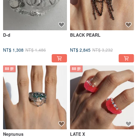
D-d
BLACK PEARL
NT$ 1,308
NT$ 1,486
NT$ 2,845
NT$ 3,232
88 折
88 折
Neptunus
LATE X