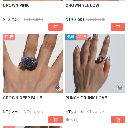
CROWN PINK
CROWN YELLOW
NT$ 2,501
NT$ 3,343
NT$ 2,501
NT$ 3,343
74 折
免運
88 折
CROWN DEEP BLUE
PUNCH DRUNK LOVE
NT$ 2,501
NT$ 3,343
NT$ 4,136
NT$ 4,699
5
(1)