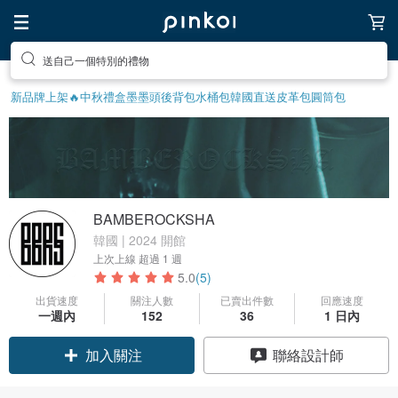
送自己一個特別的禮物
前往打造療癒的放鬆生活
新品牌上架🔥
中秋禮盒
墨墨頭後背包
水桶包
韓國直送皮革包
圓筒包
BAMBEROCKSHA
韓國 | 2024 開館
上次上線
超過 1 週
5.0
(5)
出貨速度
關注人數
已賣出件數
回應速度
一週內
152
36
1 日內
領優惠券
聯絡設計師
加入關注